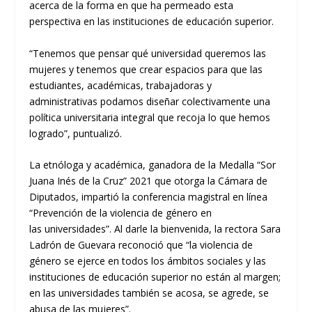
acerca de la forma en que ha permeado
esta
perspectiva en las instituciones de educación superior.
“
Tenemos que pensar qué universidad queremos las
mujeres y tenemos que crear espaci
os para que las
estudiantes, académicas, trabajadoras y
administrativas podamos diseñar colectivamente una
política universitaria integral que recoja lo que hemos
logrado
”
, puntualizó
.
La etnóloga y académica, ganadora de la
Medalla
“
Sor
Juana Inés de la Cruz”
2021 que otorga la Cámara de
Diputados, impartió la conferencia magist
ral en línea
“Prevención de la v
iolencia de
g
énero en
las
u
niversidades”
.
Al darle la bienvenida, la rectora Sara
Ladrón de Guevara reconoció que “la violencia de
género se ejerce en todos los ámbitos sociales y las
institucio
nes de educación superior no están al margen;
en las universidades también se acosa, se agrede, se
abusa de las mujeres”.