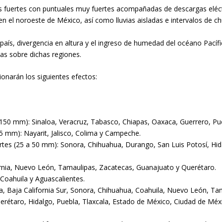
 fuertes con puntuales muy fuertes acompañadas de descargas eléctr
en el noroeste de México, así como lluvias aisladas e intervalos de ch
 país, divergencia en altura y el ingreso de humedad del océano Pacíf
cas sobre dichas regiones.
narán los siguientes efectos:
a 150 mm): Sinaloa, Veracruz, Tabasco, Chiapas, Oaxaca, Guerrero, P
75 mm): Nayarit, Jalisco, Colima y Campeche.
ertes (25 a 50 mm): Sonora, Chihuahua, Durango, San Luis Potosí, Hid
ornia, Nuevo León, Tamaulipas, Zacatecas, Guanajuato y Querétaro.
, Coahuila y Aguascalientes.
ia, Baja California Sur, Sonora, Chihuahua, Coahuila, Nuevo León, Tam
erétaro, Hidalgo, Puebla, Tlaxcala, Estado de México, Ciudad de Méx