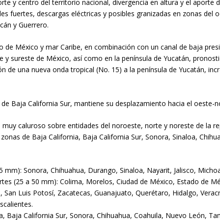
rte y centro del territorio nacional, divergencia en altura y el aport
s fuertes, descargas eléctricas y posibles granizadas en zonas del occ
acán y Guerrero.
 de México y mar Caribe, en combinación con un canal de baja presión
te y sureste de México, así como en la península de Yucatán, pronost
n de una nueva onda tropical (No. 15) a la península de Yucatán, incr
s de Baja California Sur, mantiene su desplazamiento hacia el oeste-n
 muy caluroso sobre entidades del noroeste, norte y noreste de la r
zonas de Baja California, Baja California Sur, Sonora, Sinaloa, Chi
75 mm): Sonora, Chihuahua, Durango, Sinaloa, Nayarit, Jalisco, Micho
ertes (25 a 50 mm): Colima, Morelos, Ciudad de México, Estado de Mé
, San Luis Potosí, Zacatecas, Guanajuato, Querétaro, Hidalgo, Vera
scalientes.
ia, Baja California Sur, Sonora, Chihuahua, Coahuila, Nuevo León, Ta