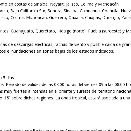
como en costas de Sinaloa, Nayarit, Jalisco, Colima y Michoacán.
rnia, Baja California Sur, Sonora, Sinaloa, Chihuahua, Coahuila, Nu
lisco, Colima, Michoacán, Guerrero, Oaxaca, Chiapas, Durango, Zacat
tes, Guanajuato, Querétaro, Hidalgo (norte), Puebla (suroeste) y Mo
as de descargas eléctricas, rachas de viento y posible caída de gran
ntos e inundaciones en zonas bajas de los estados indicados.
 5 días.
. Período de validez de las 08:00 horas del viernes 09 a las 08:00 
ias muy fuertes a intensas en el oriente y sureste del territorio nacio
o. 15) sobre dichas regiones. La onda tropical, estará asociada a una
 chubascos con lluvias puntuales fuertes acompañadas de descargas e