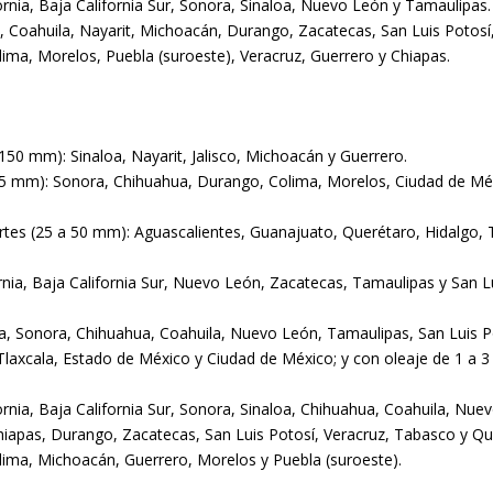
nia, Baja California Sur, Sonora, Sinaloa, Nuevo León y Tamaulipas.
 Coahuila, Nayarit, Michoacán, Durango, Zacatecas, San Luis Potos
ima, Morelos, Puebla (suroeste), Veracruz, Guerrero y Chiapas.
150 mm): Sinaloa, Nayarit, Jalisco, Michoacán y Guerrero.
 75 mm): Sonora, Chihuahua, Durango, Colima, Morelos, Ciudad de Méx
uertes (25 a 50 mm): Aguascalientes, Guanajuato, Querétaro, Hidalgo
rnia, Baja California Sur, Nuevo León, Zacatecas, Tamaulipas y San Lu
nia, Sonora, Chihuahua, Coahuila, Nuevo León, Tamaulipas, San Luis 
Tlaxcala, Estado de México y Ciudad de México; y con oleaje de 1 a 3
rnia, Baja California Sur, Sonora, Sinaloa, Chihuahua, Coahuila, Nu
iapas, Durango, Zacatecas, San Luis Potosí, Veracruz, Tabasco y Qu
lima, Michoacán, Guerrero, Morelos y Puebla (suroeste).