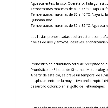
Aguascalientes, Jalisco, Querétaro, Hidalgo, así 
Temperaturas máximas de 40 a 45 °C: Baja Califo
Temperaturas máximas de 35 a 40 °C: Nayarit, Ja
Quintana Roo.
Temperaturas máximas de 30 a 35 °C: Aguascalien
Las lluvias pronosticadas podrán estar acompañad
niveles de ríos y arroyos, deslaves, encharcamie
Pronóstico de acumulado total de precipitación en
Pronóstico a 48 horas de Sistemas Meteorológicos
A partir de este día, se prevé un temporal de lluv
desplazamiento de la muy activa onda tropical (N
desarrollo ciclónico en el golfo de Tehuantepec.
El monzón mexicano mantendrá la probabilidad de