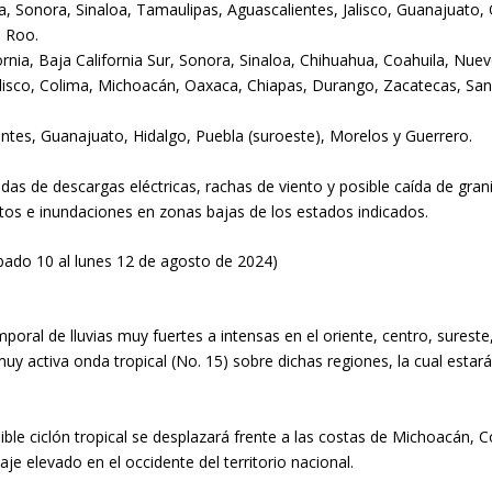
a, Sonora, Sinaloa, Tamaulipas, Aguascalientes, Jalisco, Guanajuato,
 Roo.
nia, Baja California Sur, Sonora, Sinaloa, Chihuahua, Coahuila, Nue
lisco, Colima, Michoacán, Oaxaca, Chiapas, Durango, Zacatecas, Sa
tes, Guanajuato, Hidalgo, Puebla (suroeste), Morelos y Guerrero.
as de descargas eléctricas, rachas de viento y posible caída de gran
ntos e inundaciones en zonas bajas de los estados indicados.
bado 10 al lunes 12 de agosto de 2024)
ral de lluvias muy fuertes a intensas en el oriente, centro, sureste, s
uy activa onda tropical (No. 15) sobre dichas regiones, la cual esta
ble ciclón tropical se desplazará frente a las costas de Michoacán, Co
aje elevado en el occidente del territorio nacional.