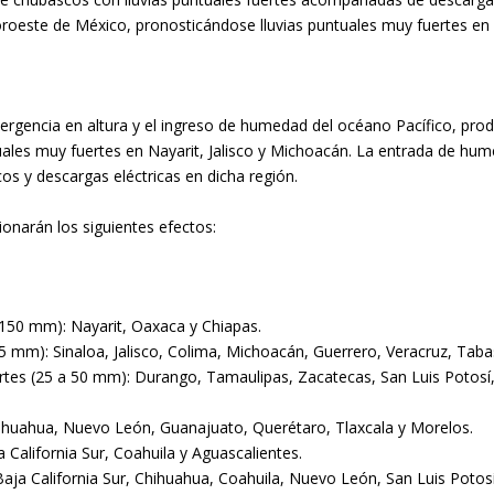
noroeste de México, pronosticándose lluvias puntuales muy fuertes en 
ivergencia en altura y el ingreso de humedad del océano Pacífico, pro
tuales muy fuertes en Nayarit, Jalisco y Michoacán. La entrada de hu
cos y descargas eléctricas en dicha región.
narán los siguientes efectos:
 150 mm): Nayarit, Oaxaca y Chiapas.
 75 mm): Sinaloa, Jalisco, Colima, Michoacán, Guerrero, Veracruz, Ta
ertes (25 a 50 mm): Durango, Tamaulipas, Zacatecas, San Luis Potosí
ihuahua, Nuevo León, Guanajuato, Querétaro, Tlaxcala y Morelos.
a California Sur, Coahuila y Aguascalientes.
Baja California Sur, Chihuahua, Coahuila, Nuevo León, San Luis Potos