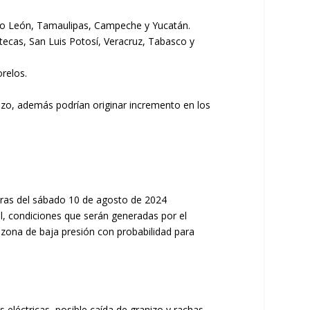
evo León, Tamaulipas, Campeche y Yucatán.
ecas, San Luis Potosí, Veracruz, Tabasco y
relos.
izo, además podrían originar incremento en los
horas del sábado 10 de agosto de 2024
nal, condiciones que serán generadas por el
 zona de baja presión con probabilidad para
léctricas, posible caída de granizo y rachas