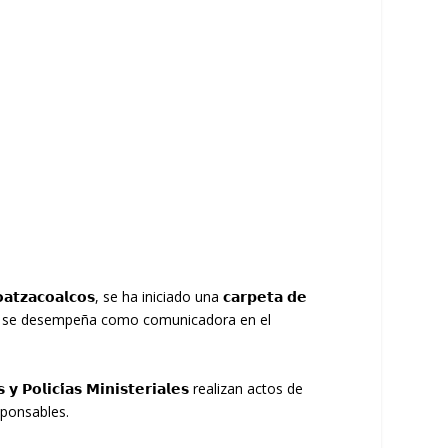
𝗮𝘁𝘇𝗮𝗰𝗼𝗮𝗹𝗰𝗼𝘀, se ha iniciado una 𝗰𝗮𝗿𝗽𝗲𝘁𝗮 𝗱𝗲
., quien se desempeña como comunicadora en el
𝗶𝗰𝗶́𝗮𝘀 𝗠𝗶𝗻𝗶𝘀𝘁𝗲𝗿𝗶𝗮𝗹𝗲𝘀 realizan actos de
sponsables.