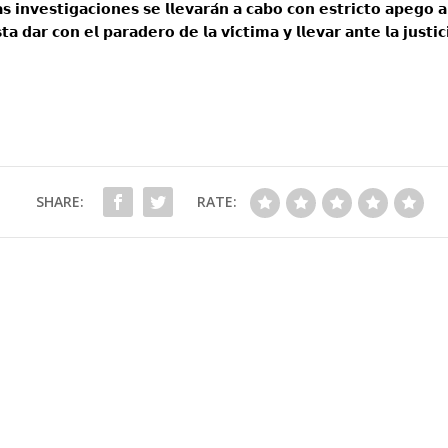
 𝗶𝗻𝘃𝗲𝘀𝘁𝗶𝗴𝗮𝗰𝗶𝗼𝗻𝗲𝘀 𝘀𝗲 𝗹𝗹𝗲𝘃𝗮𝗿𝗮́𝗻 𝗮 𝗰𝗮𝗯𝗼 𝗰𝗼𝗻 𝗲𝘀𝘁𝗿𝗶𝗰𝘁𝗼 𝗮𝗽𝗲𝗴𝗼 
𝘁𝗮 𝗱𝗮𝗿 𝗰𝗼𝗻 𝗲𝗹 𝗽𝗮𝗿𝗮𝗱𝗲𝗿𝗼 𝗱𝗲 𝗹𝗮 𝘃𝗶́𝗰𝘁𝗶𝗺𝗮 𝘆 𝗹𝗹𝗲𝘃𝗮𝗿 𝗮𝗻𝘁𝗲 𝗹𝗮 𝗷𝘂𝘀𝘁𝗶
SHARE:
RATE: