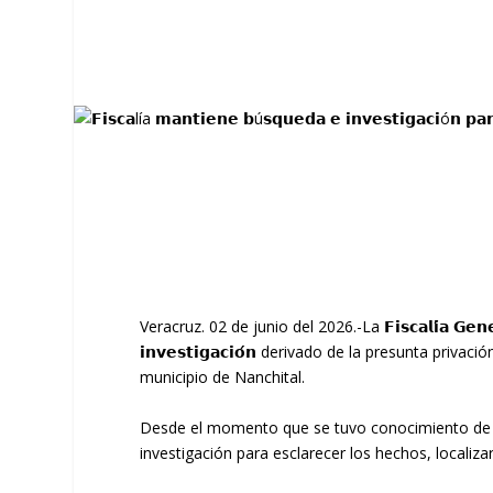
Veracruz. 02 de junio del 2026.-La 𝗙𝗶𝘀𝗰𝗮𝗹𝗶́𝗮 𝗚𝗲𝗻𝗲𝗿
𝗶𝗻𝘃𝗲𝘀𝘁𝗶𝗴𝗮𝗰𝗶𝗼́𝗻 derivado de la presunta p
municipio de Nanchital.
Desde el momento que se tuvo conocimiento de los hechos, l
investigación para esclarecer los hechos, localiza