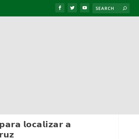
𝗿𝗮 𝗹𝗼𝗰𝗮𝗹𝗶𝘇𝗮𝗿 𝗮
𝗿𝘂𝘇