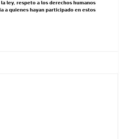
 𝗹𝗮 𝗹𝗲𝘆, 𝗿𝗲𝘀𝗽𝗲𝘁𝗼 𝗮 𝗹𝗼𝘀 𝗱𝗲𝗿𝗲𝗰𝗵𝗼𝘀 𝗵𝘂𝗺𝗮𝗻𝗼𝘀
𝗰𝗶𝗮 𝗮 𝗾𝘂𝗶𝗲𝗻𝗲𝘀 𝗵𝗮𝘆𝗮𝗻 𝗽𝗮𝗿𝘁𝗶𝗰𝗶𝗽𝗮𝗱𝗼 𝗲𝗻 𝗲𝘀𝘁𝗼𝘀