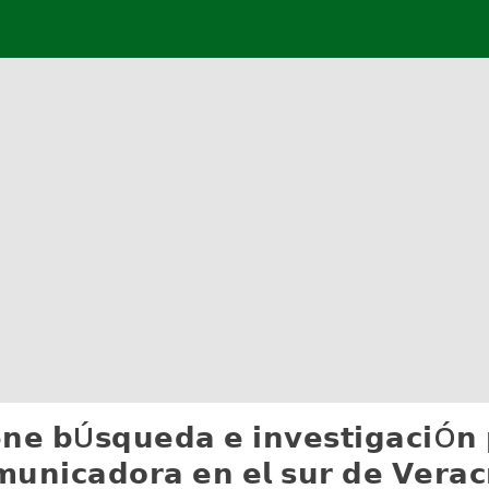
𝗻𝗲 𝗯Ú𝘀𝗾𝘂𝗲𝗱𝗮 𝗲 𝗶𝗻𝘃𝗲𝘀𝘁𝗶𝗴𝗮𝗰𝗶Ó𝗻 𝗽
𝘂𝗻𝗶𝗰𝗮𝗱𝗼𝗿𝗮 𝗲𝗻 𝗲𝗹 𝘀𝘂𝗿 𝗱𝗲 𝗩𝗲𝗿𝗮𝗰