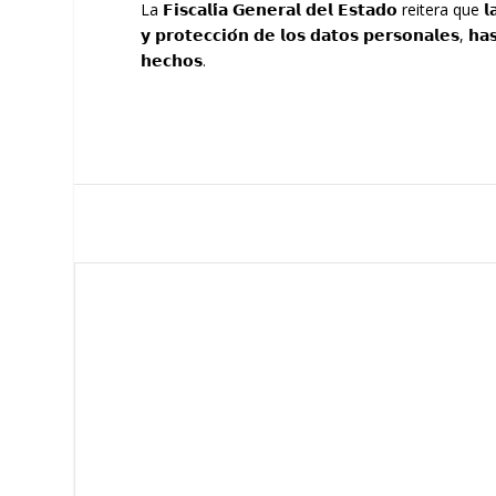
La 𝗙𝗶𝘀𝗰𝗮𝗹𝗶́𝗮 𝗚𝗲𝗻𝗲𝗿𝗮𝗹 𝗱𝗲𝗹 𝗘𝘀𝘁𝗮𝗱𝗼 reitera que 𝗹𝗮
𝘆 𝗽𝗿𝗼𝘁𝗲𝗰𝗰𝗶𝗼́𝗻 𝗱𝗲 𝗹𝗼𝘀 𝗱𝗮𝘁𝗼𝘀 𝗽𝗲𝗿𝘀𝗼𝗻𝗮𝗹𝗲𝘀, 𝗵𝗮𝘀
𝗵𝗲𝗰𝗵𝗼𝘀.