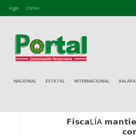
login
Correo
NACIONAL
ESTATAL
INTERNACIONAL
XALAPA
𝗙𝗶𝘀𝗰𝗮LÍA 𝗺𝗮𝗻𝘁𝗶𝗲
𝗰𝗼