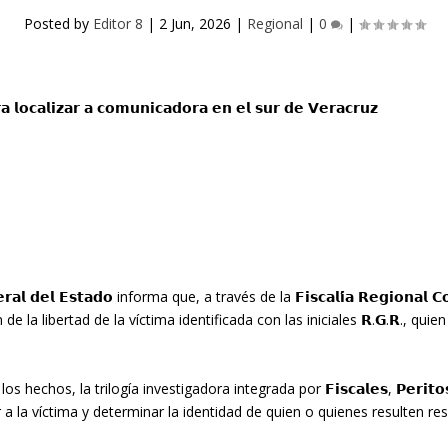
Posted by
Editor 8
|
2 Jun, 2026
|
Regional
|
0
|
𝗹 𝗱𝗲𝗹 𝗘𝘀𝘁𝗮𝗱𝗼 informa que, a través de la 𝗙𝗶𝘀𝗰𝗮𝗹𝗶́𝗮 𝗥𝗲𝗴𝗶𝗼𝗻𝗮𝗹 𝗖𝗼
rivación de la libertad de la víctima identificada con las iniciales 𝗥.𝗚.
a trilogía investigadora integrada por 𝗙𝗶𝘀𝗰𝗮𝗹𝗲𝘀, 𝗣𝗲𝗿𝗶𝘁𝗼𝘀 𝘆 𝗣𝗼𝗹
r a la víctima y determinar la identidad de quien o quienes resulten re