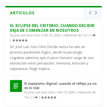
TRANSFORMACIÓN CON JUSTICIA SOCIAL,
INVITA GOBIERNO DEL ESTADO A DISFRUTAR
VACACIONES SEGURAS: MÁS DE 982
DEL 07 AL 09 DE AGOSTO, EL FESTIVAL DEL
REGRESA ROCÍO NAHLE A CUMPLIRLE A
MIL 800 PERSON...
EN FAMILIA ...
ELEMENTOS RESGUARDA...
MAR, CELEB...
SOLEDAD ATZOMPA;...
ARTÍCULOS
EL ECLIPSE DEL CRITERIO: CUANDO DECIDIR
DEJA DE COMENZAR EN NOSOTROS
by
Jose Luis Soto Ortiz
|
Feb 27, 2026
|
Hablando de Tics
|
0
|
Dr. José Luis Soto Ortiz Decidir nunca ha sido un
proceso puramente lógico, desde la psicología
cognitiva sabemos que el juicio humano surge de una
interacción entre percepción, memoria, emoción y
experiencia. Elegir implica...
El espejismo digital: cuando el reflejo ya no
es lo real
by
Jose Luis Soto Ortiz
|
Feb 10, 2026
|
Hablando de
Tics
|
0
|