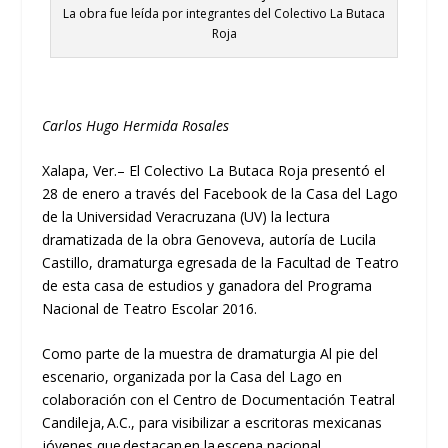
La obra fue leída por integrantes del Colectivo La Butaca
Roja
Carlos Hugo Hermida Rosales
Xalapa, Ver.
–
El C
olectivo La
B
utaca
R
oja presentó el
2
8
de enero
a través del
Facebook
de
l
a Casa del Lago
de la Universidad Veracruzana (UV) la lectura
dramatizada de la obra
Genoveva
, autoría de Lucila
Castillo, dramaturga egresada de
la Facultad de
Teatro
de esta casa de estudios y
ganadora del Programa
Nacional
d
e Teatro Escolar 2016.
Como
parte
de
la muestra de dramaturgia
Al pie del
escenario
, organizad
a
por la Casa del Lago en
colaboración con el Centro de Documentación Teatral
Candileja, A.C.
,
para visibilizar a escritoras mexicanas
jóvenes que destacan en la escena nacional.