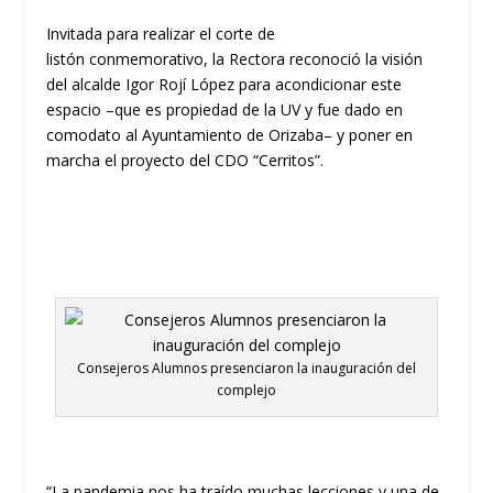
Invitada para realizar el corte de
listón
conmemorativo
,
la
Recto
ra reconoció la visión
del alcal
de
Igor
Rojí
López
para acondicionar este
espacio
–
que es
propiedad de la
UV
y fue dado en
comodato al
A
yuntamiento de Orizaba
– y poner
en
m
archa
el proyecto
del
CDO
“
Cerritos
”
.
Consejeros Alumnos presenciaron la inauguración del
complejo
“La pandemia nos ha traído muchas lecciones y una de