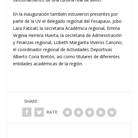
En
la inauguración también estuvieron presentes por
parte de la UV
e
l
delegado regional del
F
esapauv
, Jobo
Lara
Faticati
; la secretaria
A
cadémica regional, Emma
Virginia Herrera Huerta; la secretaria de
A
dministración
y
F
inanzas regional, Lizbeth Margarita Viveros
Cancino
;
el coordinador regional de
A
ctividades
D
eportivas
Alberto Coria Bretón
,
así como titulares de diferentes
entidades
académicas
de
la región.
SHARE:
RATE: