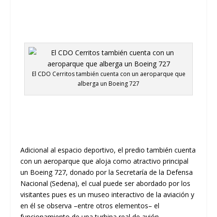
El CDO Cerritos también cuenta con un aeroparque que
alberga un Boeing 727
Adicional al espacio deportivo, el predio también cuenta
con un aeroparque que aloja como atractivo principal
un
Bo
e
ing
727, donado por la Secretaría de la Defensa
Nacional (
S
edena
)
,
el cual
puede ser abordado por los
visitantes
pues es
un museo interactivo de la aviación
y
en él
se observa –entre otros elementos
–
el
funcionamiento de una turbina real de avión.