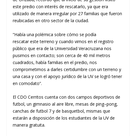
este predio con interés de
rescatarlo, ya que
era
utilizado de manera irregular por 27 familias que
fueron
reubicadas en otro sector de la ciudad.
“
H
abía una polémica
sobr
e cómo se podía
rescatar
este terreno
y cuando vimos en el registro
público
que era de la Universidad Veracruzana nos
pusimos en contacto
;
son cerca de 40 mil metros
cuadrados, había familias en el predio, nos
comprometimos
a
darles certidumbre con un terreno y
una casa y con el
apoyo
jurídico de la UV
se logró tener
en comodato
”
.
E
l CDO
Cerritos
cuenta con dos campos deportivos de
futbol, un gimnasio al aire libre,
mes
as
de pi
ng
–
pong
,
canchas de f
u
tbol 7 y
de basquetbol
,
mismas que
estarán a disposición de los estudiantes de la UV
de
manera gratuita.