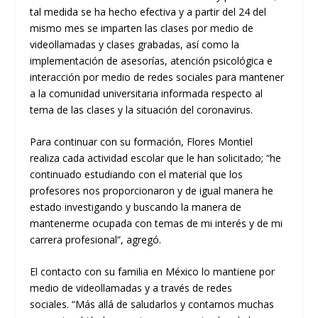
tal medida se ha hecho efectiva y a partir del 24 de
l
mismo mes
se
imparten
las clases por medio de
videollamadas y clases grabadas, así como la
implementación de asesorías, atención psicológica e
interacción por medio de redes sociales para mantener
a la comunidad universitaria informada respecto al
tema de
las clases y la situación del c
oronavirus.
Para continuar co
n su formación, Flores Montiel
realiza
cada ac
tividad escolar que le
ha
n
solicitado
;
“
he
continuado estudiando con el material que los
profesores nos proporcionaron y de igual manera he
estado investigando y buscando la manera de
mantenerme ocupada con temas de mi interés y de mi
carrera profesional
”, agregó.
El contacto con su familia
en México lo mantiene por
medio de videollamad
as y a través de redes
sociales.
“
M
ás allá de saludarlos y contarnos muchas