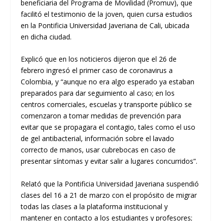
beneficiaria del Programa de Movilidad
(
Promuv
),
que
facilitó el testimonio de la joven, quien cursa estudios
en la
Pontificia Universidad Javeriana
de
Cali,
ubicada
en
dicha
ciudad
.
Explicó que en los noticieros dijeron que el
26 de
febrero ingresó el primer
caso de
c
oronavirus a
Colombia
,
y “
aunque no era algo esperado ya estaban
preparado
s para dar seguimiento al caso; e
n los
centros comerciales, escuelas y transporte público se
comenzaron a tomar medidas de prevención para
evitar que se propagara el contagio, tales como el uso
de gel antibacterial, información sobre el lavado
correcto de manos, usar cubrebocas en caso de
presentar síntomas y evi
tar salir a lugares concurridos”.
Relató que la Pontificia Universidad Javeriana suspendió
clases del 16 a 21 de marzo con el propósito de migrar
todas las clases a la plataforma institucional y
mantener en contacto a los estudiantes y profesores;