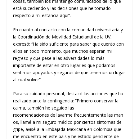
cosas
,
también
los
mantengo
comunicado
s
de lo que
está sucediendo y las decisiones que he tomado
respecto a mi estancia aquí
”.
En cuanto al contacto con la comunidad universitaria y
la Coordinación de Movilidad Estudiantil de la UV,
expresó
:
“
H
a sido suficiente para saber que cuento con
ellos en todo momento, que muchos esperan mi
regreso y que pese a las adversidades lo más
importante de estar en otro lugar es que podamos
sentirnos apoyados y seguros de
que
tenemos un lugar
al cual volver”.
Para su cuidado personal, destacó las acciones que ha
realizado ante la contingencia: “
P
rimero conservar la
calma, también he seguido las
recomendaciones
de
lavar
me
frecuentemente
las
man
os, llamé a mi seguro médico por ciertos síntomas de
gripe, avisé a la Embajada Mexicana en Colombia que
me encuentro en este país y he estado pendiente de