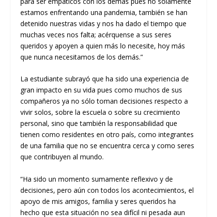
para
ser
emp
áticos
con los demás
pues
no solamente
estamos enfrentando una pandemia
,
también se han
detenido nuestras vidas y nos ha dado
el
tiempo que
muchas veces nos falta
;
acérquense a sus seres
queridos y apoyen a quien más lo necesite, hoy más
que
nunca necesitamos de los demás.”
La estudiante subrayó que h
a sido una experiencia de
gran impacto en
su
vida pues como muchos de
sus
compañeros ya no só
lo toma
n
decisiones respecto a
vivir solos, sobre la
e
scuela o sobre
su
crecimiento
personal, sino que también la responsabilidad que
t
i
ene
n
como residentes en otro país, como integrantes
de una familia que no se encuentra cerca y como seres
que contribuyen al
mundo.
“
Ha sido un momento sumamente re
flexivo y de
decisiones, pero aú
n con todos los acontecimientos
,
el
apoyo de mis amigos, familia y seres queridos ha
hecho
que esta
situación no sea difícil ni pesada
au
n