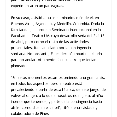
experimentaron un parteaguas.
En su caso, asistió a otro
s
seminarios más
de él,
en
Buenos Aires
, Argentina, y Medellín, Colombia
. Dad
a la
familiaridad
,
idearon un Seminario Internacional en la
Facultad de Teatro
UV
,
cuyo desarrollo sería de
l
2 al 13
de abril,
pero
como el resto de las actividades
presenciales, fue cancelado por la contingencia
sanitaria
. No
obstante,
Eines
decidió impartir la charla
para
no anular totalmente el encuentro que tenían
planeado.
“
En estos momentos estamos teniendo una gran crisis,
en todos los aspectos, pero el teatro está
prevaleciendo a partir de esta técnica,
de este juego, de
volver al origen, a lo que a nosotros nos gusta, al niño
interior que tenemos, y parte de la
contingencia hacia
atrás, como dice en el cartel”, citó la entrevistada
y
colaboradora de
Eines
.