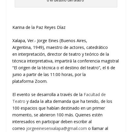
o el destino del teatro”
Karina de la Paz Reyes Díaz
Xalapa, Ver.-
Jorge
Eine
s
(
Buenos Aires,
Argentina
,
1949
), m
aestro de
a
ctores
, c
atedrático
en
i
nterpretación,
d
irector de
t
eatro y
t
eórico de la
t
écnica
i
nterpretativa,
impartirá la conferencia magistral
“El origen de la técnica o el
destino del teatro”, el 6 de
junio a partir de las 11:00 horas,
por la
plataforma
Zoom
.
El evento se desarrolla a través de la
Facultad de
Teatro
y dada la
alta demanda
que
ha tenido, de los
100 espacios que habían destinado en un primer
momento,
se abrieron 100 más.
Q
uienes estén
interesados
en participar deben escribir al
correo
jorgeeinesenxalapa@gmail.com
o
llam
ar
al