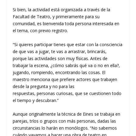
Si bien, la actividad está organiza
da
a través de la
Facultad de Teatro, y primeramente para su
comunidad, es bienvenida toda persona interesada en
el tema, con previo registro.
“Si quieres participar tienes que estar con la consciencia
de que vas a jugar, te vas a arrastrar, brincarás,
porque
las actividades son muy físicas. Antes de
trabajar la escena, ¿
c
ómo
sabrás qu
é
va o no en ella?,
jugando, rompiendo, encontrando las cosa
s
. El
maestro
menciona que
prefiere actores que trabajen
desde la pregunta y no para las
respuestas
,
personas
curiosas, que se cuestionen todo
el tiempo y descubran.”
Aunque originalmente la técnica de
Eines
se trabaja en
parejas
,
tríos
o grupos con más personas
,
dadas las
circunstancias lo harán en monólogos.
“No sabemos
cuándo vayamos a hacer una obra de teatro en