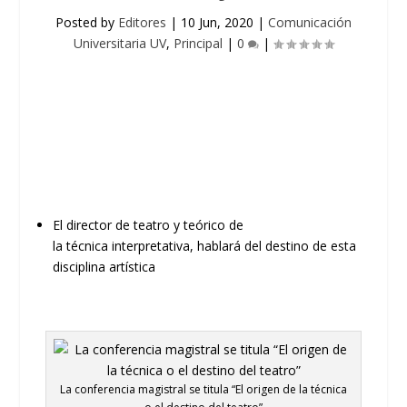
Posted by
Editores
|
10 Jun, 2020
|
Comunicación
Universitaria UV
,
Principal
|
0
|
El
d
irector de
t
eatro y
t
eórico de
la
t
écnica
i
nterpretativa
,
hablará
del destino de
esta
disciplina artística
La conferencia magistral se titula “El origen de la técnica