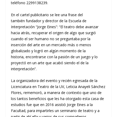
teléfono
2299138239
.
En
el
cartel publicitario
se lee una frase del
también
fundador y director de
la
Escuela de
Interpretació
n “Jorge
Ei
nes
”
:
“
El teatro debe avanzar
hacia atrás, recuperar el origen
de algo que surgió
cuando el ser humano no se preguntaba por la
in
serción del arte en un mercado más o menos
globalizado y logró
en algún momento de la
historia
,
encontrarse con la pasión de un juego
y lo
proyectó en un arte que acabó siendo el de la
interpretación”.
La organizadora del evento
y recién egresada de la
Li
cenciatura
en Teatro
de la UV
,
Leticia
Anayeli
Sánchez
Flores,
rememoró,
a manera de contexto que uno de
los tant
os
beneficios que le
s
ha otorgado
esta casa de
estudios
fue que en 2016
asistió
Jorge
Eines
a la
Facultad
,
para impartir
les
un seminario de teatro y a
partir
de ahí ella y varios de sus compañero
s