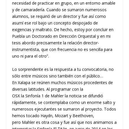
necesidad de practicar en grupo, en un entorno amable
y de camaradería. Cuando se sumaron numerosos
alumnos, se requirió de un director y fue así como
asumí ese rol
bajo un concepto despojado de
exigencias y maltrato. De hecho, estoy por concluir en
Puebla un
D
octorado en
D
irección
O
rquestal y en mi
tesis abordo precisamente la relación director-
instrumentista, que con frecuencia no es sencilla
para
uno ni para el otro
”
.
Lo sorprende
nte
es la respuesta a tu convocatoria, no
sólo entre músicos sino también con el público…
En Xalapa
se reúnen muchos músicos procedentes de
diversas latitudes. Al programar con la
O
SX
la
S
infonía
1
de
Mahler
la noticia se difundió
rápidamente
,
se contemplaba como un enorme salto
y
numerosos ejecutantes se sumaron al proyecto
. Todos
hemos tocado Haydn, Mozart y Beethoven,
pero
Mahler
es otra cosa
y fue así que nos animamos a
interpretar la Sinfonía
El Titán
, en junio de 2014 en los