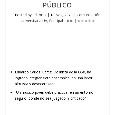
PÚBLICO
Posted by
Editores
|
18 Nov, 2020
|
Comunicación
Universitaria UV
,
Principal
|
0
|
Eduardo Carlos Juárez
, v
iolinista de la OSX
,
ha
logrado integrar siete ensambles, en una
labor
altruista y desinteresada
“U
n músico joven debe practicar en un entorno
seguro, donde no sea juzgado ni criticado
”