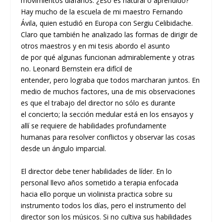
movimientos diáfanos.
¿
Eso
es
natural o aprendido?
Hay mucho de la escuela de mi maestro Fernando
Ávila, qu
i
e
n
estudió en Europa con Sergiu Celibidache
.
Claro que también he analizado las formas de dirigir de
otros maestros y en mi tesis abordo el asunto
de
por
qu
é algunas funcionan admirablemente y otras
no. Leonard
Bernstein era
difícil
de
entender
,
pero
lograba que todos marcharan juntos. En
medio de muchos factores, una de
mis
observaciones
es que el
trabajo del director no só
lo es
durante
el
con
cierto; la sección medular está en los ensayos y
allí se requiere de habilidades profundamente
humanas
para
resolver conflictos y observar
las cosa
s
desde un ángulo imparcial.
El director debe tener habilidades de líder. En lo
personal llevo años sometido a terapia enfocada
hacia
ello
porque un violinista practica sobre su
instrumento todos los días, pero el instrumento del
director son los músicos. Si no cultiva sus habilidades