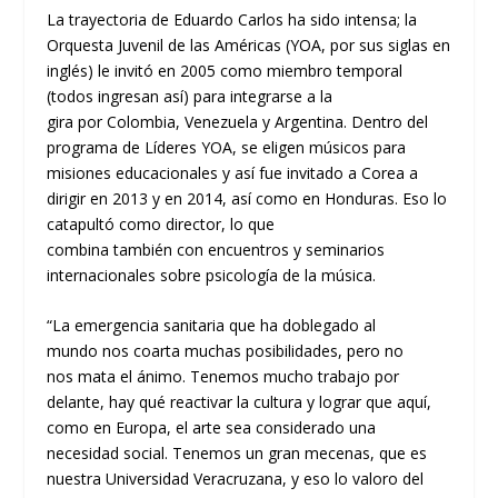
La trayectoria de Eduardo Carlos ha sido intensa; la
Orquesta Juvenil de las Américas (YOA, por sus siglas en
inglés) le invitó en 2005 como miembro temporal
(todos ingresan así) para integrarse a la
gira
por
Colombia
, Venezuela y Argentina. Dentro del
programa
de
L
íderes
YOA
, se
elige
n
músicos para
misiones educacionales y
así fue invitado a
Corea
a
dirigir
en 2013
y
en 2014
, así como en
Honduras.
Eso lo
catapultó como director, lo que
combina
también
con
encuentro
s
y seminarios
internacionales
sobre psicología de la música.
“La emergencia sanitaria
que ha doblegado al
mundo
nos coarta
muchas posibilidades
,
pero no
nos
mata el ánimo. Tenemos mucho trabajo por
delante, hay
qué reactiva
r
la cultura
y lograr que aquí,
como en
Europa
,
el arte se
a considerado
una
necesidad social.
Tenemos un gran mecenas, que es
nuestra Universidad Veracruzana,
y
eso
lo valor
o
del