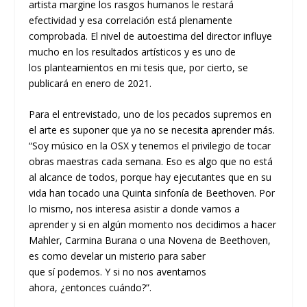
artista margine los rasgos humanos le restará
efectividad
y esa correlación
está plenamente
comprobada.
El nivel de autoestima del
director influye
mucho en los resultados artísticos y es
uno de
los
planteamientos
en
mi tesis que, por cierto, se
publicará en enero de 2021.
Para el entrevistado, uno de los pecados supremos
en
el arte
es suponer que ya no se necesita aprender más.
“
Soy m
ú
sico
en la
OSX
y tene
m
os el privilegio de tocar
obras maestras cada semana
. Eso es algo que no está
al alcance de todos
,
porque hay
ejecutantes
que en su
vida
han
tocado
una
Quin
t
a sinfonía de Beethoven
. Por
lo mismo, nos interesa asistir a donde vamos a
aprender y si en algún momento nos decidimos a hacer
Mahler,
Carmina Burana
o una Novena de Beethoven
,
es como
develar un
mist
erio para
saber
que
sí
podemos
. Y si no nos aventamos
ahora
,
¿entonces cuándo?
”
.