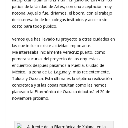
patios de la Unidad de Artes
,
con una aceptación muy
notoria. Aquello fue, diríamos, el
boom
, con el trabajo
desinteresado de los colegas invitados y acceso sin
costo para todo público
.
Vemos que has llevado tu proyecto a otras ciudades en
las que incluso existe actividad im
portante.
Me interesaba inicialmente
Veracruz
p
uerto
,
como
primera sucursal del proyecto de
las
orquestas-
encuentro;
después
pasamos a
Puebla
,
Ciudad de
México
, la zona de La Laguna y
,
más recientemente,
Toluca y Oaxaca.
E
sta última es la séptima realización
concretada y
si las cosas resultan como las hemos
planeado
la Filarmónica de Oaxaca
debu
tará el 20 de
noviembre próximo.