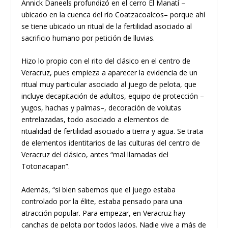
Annick Daneels
p
rofundizó en
el
cerro El
Manatí
–
ubicado en la cuenca del
r
ío
Coatzacoalcos
–
porque
ahí
se tiene ubicado
un
rit
ual
de la fertilidad
asociado al
sacrificio humano
p
or
petición de lluvias.
Hizo lo propio con
el rito del
c
lásico
en el
c
entro de
Veracruz
,
pues empieza a aparecer la evidencia de un
ritual muy particular
asociado al juego de pelota, que
incluye decapitación de adultos,
equipo de protección –
yugos, hachas y palmas–, decoración de volutas
entrelazadas
,
todo asociado
a
elementos de
ritual
idad
de fertilidad asociado a tierra y agua
.
Se trata
de elementos
identitarios
de las culturas del c
entro de
Veracruz del
c
lásico, antes
“mal llamadas
del
Totonacapan
”
.
A
demás
,
“
s
i bien sabemos que el juego estaba
controlado por la élite,
estaba pensado para una
atracción popular
.
P
ara empezar, en Ver
acruz hay
canchas de pelota por tod
o
s lados. Nadie vive a más de