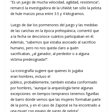
“Es un juego de mucha velocidad, agilidad, resistencia
”,
remarcó la investigadora de la UNAM
;
tan sólo
la pelota
de hule macizo pesa entre 3.5 y 4 kilogramos.
Luego de dar los pormenores del juego
y las medidas
de las canchas
en la época prehispánica, comentó
que
a la fecha se desconoce cuántos participaban en
él
.
Además,
“sabemos que estaba asociado al sacrificio
humano
, pero no nos queda claro a quién
sacrificaba
n
,
¿al ganador
, al
perdedor
o
a
alguna
víctima
predesi
g
nada
?”.
La iconografía sugiere que quienes lo jugaba
eran
hombres
, incluso el
público
,
probab
lemente
,
también
estaba conformado
por
hombres,
“aunque la arqueología tiene algunas
excepcione
s: en tiempos tempra
nos tenemos figurillas
de barro
donde vemos que
las mujeres formaban parte
de la porra, y en el caso de Zapotal se ha encontrado a
una mujer con equipo de juego de pelota”.