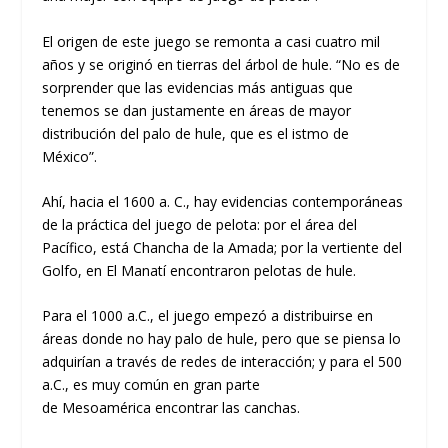
El origen de este juego se remonta a casi cuatro mil
años
y se originó en tierras del árbol de hule
.
“No es de
sorprender que las evidencias más antiguas
que
tenemos se dan justamente en áreas de mayor
distribución del palo de hule, que es el istmo de
México”.
Ahí, hacia el 1600 a. C., hay
evidencias contemporáneas
de la práctica de
l juego de pelota
:
por el área del
Pacífico,
e
stá
Chancha de la Amada
; por la vertiente del
Golfo, en
E
l Manatí encontraron pelotas
de hule
.
Para el 1000 a.C., el juego empezó a distribuirse
en
áreas donde no hay palo de hule, pero que
se piensa
lo
adqui
rían
a través de redes
de interacción; y para el 500
a.C., es muy común en
gran
parte
de
Mesoamérica
encontrar las canchas.