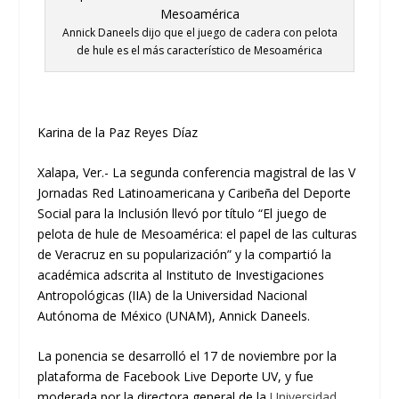
Annick Daneels dijo que el juego de cadera con pelota
de hule es el más característico de Mesoamérica
Karina de la Paz Reyes Díaz
Xalapa, Ver.-
La segunda c
onferencia magistral
de las
V
Jornadas Red Latinoamericana y Caribeña del Deporte
Social para la Inclusión
llevó por título “
El j
uego de
pelota
de hule
de Mesoamérica: e
l papel de las culturas
de Veracruz en su popularizació
n
” y la compartió
la
académica adscrita al Instituto de Investigaciones
Antropológicas
(IIA)
de la Universidad Nacional
Autónoma de México (UNAM),
Annick Daneels
.
La ponencia se desarrolló el 17 de noviembre por la
plataforma de
Facebook Live
Deporte UV
, y fue
moderada por la directora general de la
Universidad