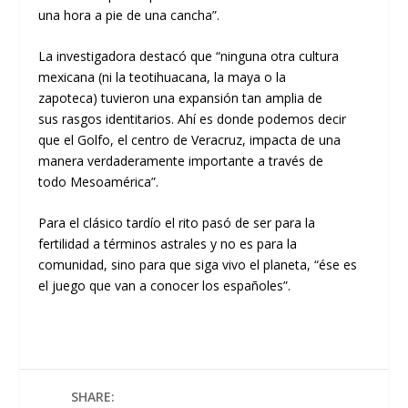
una hora a pie de una canch
a”
.
La
investigadora
destacó que “ninguna otra cultura
mexica
na
(
ni la teotihuacana
,
la maya
o
la
zapoteca
)
tuvieron una expansión ta
n
amplia de
sus
rasgos
identitarios. Ahí es donde podemos decir
que el
Golfo,
e
l
centro de Veracruz, impacta de una
manera
verdaderamente
importante a través de
todo
Mesoamérica”.
Para el
c
lásico
t
ardío e
l rito
pasó de ser para la
fertilidad a
términos
astral
es
y no es para la
comunidad, sino para que siga vivo el planeta
, “ése es
el juego que van a conocer los españoles”.
SHARE: