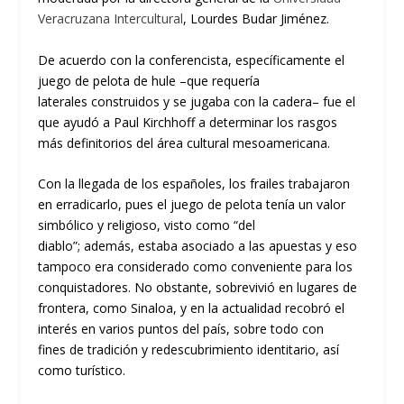
Veracruzana Intercultural
, Lourdes
Budar
Jiménez
.
De acuerdo con
la
conferencista, e
specíficamente el
juego de pelota de hule
–que requería
laterales
construidos
y se jugaba con la cadera
–
fue el
que
ayudó a
Paul Kirchhoff
a determinar
los rasgos
má
s
definitorios del área cultural mesoamericana
.
Con la llegada de los españoles, los frailes
trabajaron
en erradicarlo, pues el juego de pelota tenía un
valor
simbólico y
religios
o, visto como “del
diablo”
;
además
,
estaba asociado a las apuestas y eso
tampoco era considerado como conveniente para los
conquistadores.
N
o obstante, sobrevivió en lugares de
frontera, como Sinaloa
,
y
en la actualidad
recobró el
i
nterés
en varios puntos del país
,
sobre todo con
fines
de tradición y redescubrimiento
identitario
,
así
como
turístico
.