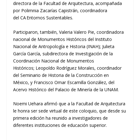
directora
de la Facultad de Arquitectura, acompañada
por
Polimnia Zacarías
Capistrán
, coordinadora
del
CA
Entornos Sustentables
.
Participaron, también,
Valeria Valero Pie, c
oor
dinadora
n
acional de Monumentos H
istóricos del Instituto
Nacional de Antropología e Historia (INAH)
;
Julieta
García
García
, subdirectora de
I
nvestigación de la
Coordinación Nacional de Monumentos
Históricos
;
Leopoldo Rodríguez Morales, coordinador
del Seminario de Historia de la Construcción en
México
,
y
Francisco Omar Escamilla González, del
Acervo Histórico de
l Palacio de Minería de la UNAM.
Noemi
Uehara
afirmó que a la Facultad de Arquitectura
le honra ser sede
virtual
de este coloquio, que desde
su
primera edición ha reunido a investigadores de
diferentes instituciones de educación superior.