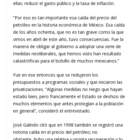
ellas
:
reduci
r
el gasto público
y
la tasa de inflación
.
“
Por eso es tan importante esa caída del p
recio
del
petróleo en la historia económica de México. Esa caída
de los
años
ochenta
, que no es tan grave como la que
vimos en abril de este año, tuvo consecuencias
. Fue la
manera de obligar al gobierno a adoptar una serie de
medidas neoliberales, que hemos visto han resultado
catastróficas para el bolsillo de muchos mexicanos
.”
Fue en ese entonces que se redujeron los
presupuestos a programas sociales y que iniciaron las
privatizaciones. “Algunas
medidas
no niego que hayan
estado bien, pero
francamente el Estado se deshizo de
muchos elementos que antes protegían
a la población
en general”, consideró el entrevistado.
José
Galindo citó que en
1998 también se registró una
notoria
caída en el precio del petróleo;
no
obstante,
hubo
una
relativa
y
pronta recuperación
y
lo