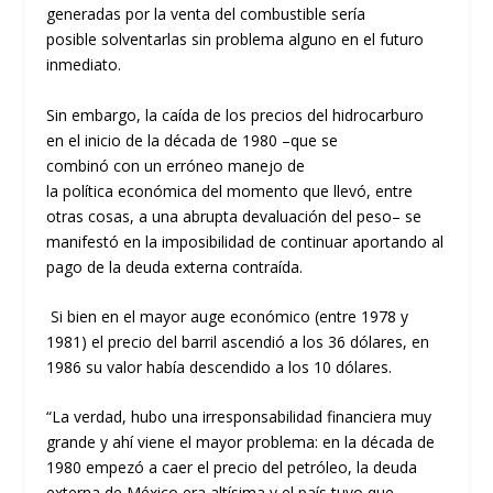
generadas por la venta del
combustible
sería
posible
solventarlas
sin problema alguno
en el futuro
inmediato
.
Sin embargo,
la caída de los precios
del hidrocarburo
en
el inicio de la década de 1980
–
que se
combinó
con
un erróneo manejo de
la
política
económica del momento que llevó, entre
otras cosas, a
una abrupta devaluación del peso
–
se
manifestó en
la imposibilidad
de continuar aportando al
pago de
la deuda externa contraída.
Si bien
en el
mayor auge económico
(entre
1978 y
1981)
el precio del barril
ascendió
a
los
36 dólares
, en
1986
su valor
había descendido
a
los
10 dólares.
“
La verdad, hubo una irresponsabilidad financiera
muy
grande y ahí viene el
mayor
problema: en la década de
1980 empezó a caer el precio del petróleo
, la deuda
externa de México
era
altísima
y el p
aís
tuvo
que