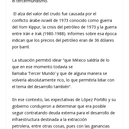
el tercermundismo.
El alza del valor del crudo fue
causada
por
el
conflicto
árabe-israelí de 1973
conocid
o
como
g
uerra
del
Yom
Kippur
,
la
c
risis del
p
etróleo de 1973 y la
guerra
entre Irán e Irak
(1980-1988)
.
Informes sobre esa época
indican que los precios del petróleo eran de 36 dólares
por barril.
La situación permitió
idear
“
que México
saldría de lo
que en ese momento todavía se
llama
ba
‘T
ercer
Mundo’
y que
de alguna manera se
volvería absolutamente rico
, lo que permitiría
lidiar
con
el tema del desarrollo también
”.
En ese contexto,
las
expectativas de
López
Portillo y su
gobiern
o
condujeron a determinar qu
e
era posible
seguir contratando deuda externa
para el desarrollo de
infraestructura
destinada a la
extracción
petrolera
,
entre otras cosas,
p
ues
con las ganancias