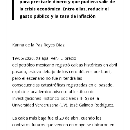
para prestarle dinero y que pudiera salir de
la crisis económica. Entre ellas, reduci
r
el
gasto público y la tasa de inflación
Karina de la Paz Reyes Díaz
1
9
/0
5
/2020, Xalapa, Ver.-
El
precio
del
petróleo
mexicano
registró caídas
históricas
en abril
pasad
o
,
estuvo
debajo de
los
cero dólares
por
barril,
pero el escenario no
fue
ni tendrá
las
consecuencias
catastróficas
registradas en el pasado
,
explicó el
académico
adscrito al
Instituto de
Investigaciones Histórico-Sociales
(IIH-S) de la
Universidad Veracruzana (UV)
,
José Galindo Rodríguez
.
La caída más baja fue el 20
de abril
, cuando
los
contratos futuros que vencen en
mayo
se ubic
aron
en