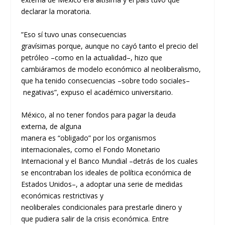
declarar la moratoria
.
”
Eso
sí tuvo unas consecuencias
gravísimas
porque,
aunque no cayó tanto el precio del
petróleo
–
como en la actualidad
–
, hizo que
cambi
áramos
de modelo económico al neoliberalismo,
que
ha tenido
consecuencias
–
sobre todo sociales
–
negativas
”, expuso el académico universitario.
México
,
al no tener fondos para pagar la deuda
externa, de alguna
manera
es
“
obligado
”
por
los
organismos
internacionales
,
como el Fondo Monetario
Internacional y el Banco Mundial
–
detrás de los cuales
se encontraban los ideales de política económica de
Estados Unidos
–
,
a adoptar una serie de medidas
económicas restrictivas y
neoliberales
condicionales
para prestarle dinero y
que
pudiera salir
de la cris
is
económica
.
En
tre