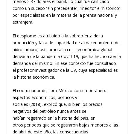
menos
2.37 dólares el barri
l.
L
o cual fue calificado
como
un suceso “
sin precedente
”, “inédito” e
“histórico”
por especialistas en la materia de l
a prensa nacional y
extranjera.
El desplome es atribuido a la
sobreoferta de la
producción y falta de
capacidad de almacenamiento del
hidrocarburo
, así como
a
la crisis económica
global
derivada de la pandemia C
ovid-19
, que ha hecho caer la
demanda del mismo
. En
ese contexto fue consultado
el
profesor-investigador
de la UV, cuya especialidad es
la historia económica.
El
coordinador del libro
México contemporáneo:
aspectos económicos, políticos y
sociales
(2018)
,
explicó
que
,
si bien los
precios
negativos del petróleo nunca antes se
había
n
registrado en la historia del país, en
otr
os
periodo
s
que
se
registr
aron
baj
as menores a las
de abril de
est
e año
,
las consecuencias