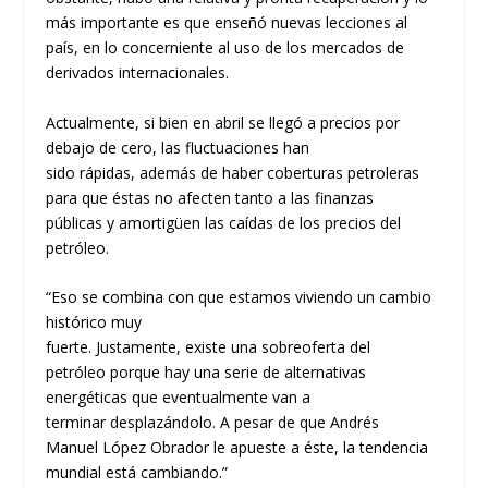
más importante es que enseñó nuevas lecciones al
país
,
en
lo
concerniente a
l uso de
los mercados de
derivados internacionales.
Actualmente, si bien
en
abril se llegó a precios por
debajo de cero,
las fluctuaciones
han
sido
rápidas
,
además de haber
coberturas
petroleras
para que
éstas
no afecten tanto a las finanzas
públicas
y
amortigüen
las caídas de los precios del
petróleo.
“Eso se combina con que estamos viviendo un cambio
histórico muy
fuerte
.
J
ustamente
,
existe
una
sobre
oferta del
petróleo
porque hay una serie de alternativas
energéticas que eventualmente van a
terminar
desplazándolo
.
A
pesar de que
Andrés
Manuel
López
Obrador
le ap
ueste
a éste
,
la te
ndencia
mundial está cambiando.”