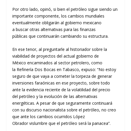
Por otro lado,
opinó,
si
bien el petróleo sigue siendo un
importante componente,
los cambios mundiales
eventualmente obligarán al gobierno mexicano
a
buscar
otras alternativas
para las finanzas
públicas
que conti
nuarán cambiando su estructura.
En ese tenor, al preguntarle al historiador
sobre la
viabilidad de proyectos del actual gobierno de
México
encaminados a
l sector petrolero
,
como
la
R
efinería Dos
B
ocas en Tabasco
,
expuso:
“No
estoy
seguro de que vaya a cometer la torpeza de generar
inversiones faraónicas
en ese proyecto
,
sobre todo
ante la evidencia reciente de la volatilidad del precio
del
petróleo
y la evolución de las alternativas
energéticas
.
A
pesar de que seguramente continuará
con su discurso nacionalista sobre el petróleo,
no creo
que
ante los cambios ocurridos
López
Obrador
vislumbr
e
que el petróleo será la panacea
”
.