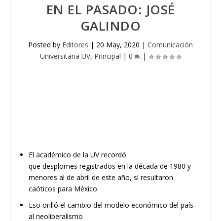
EN EL PASADO: JOSÉ
GALINDO
Posted by
Editores
|
20 May, 2020
|
Comunicación
Universitaria UV
,
Principal
|
0
|
El académico de
la UV
recordó
que
desplomes
registrados
en
la década de 1980
y
menores al de abril de este año
,
sí resultaron
caótic
os
para México
Eso
orilló
el
cambi
o
del
modelo econó
mico del país
al neoliberalismo