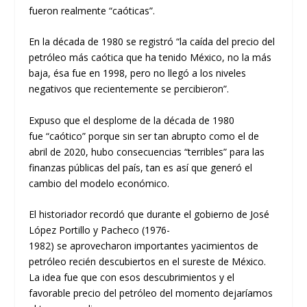
fueron
realmente “
caóticas
”
.
En la década de 1980
se registró “
la caída del precio del
petróleo más caótica
que ha tenido México
,
no la más
baja
,
ésa
fue en 1998, pero no llegó a los niveles
negativos que recientemente se percibieron
”
.
Expuso que
el desplome
de la década de 1980
fue
“
caótic
o
”
porque
sin ser
tan abrupt
o
como
el
de
abril de 2020,
hubo
consecuencias
“
terribles
”
para las
finanzas públicas
del país,
tan es así que generó
el
cambio de
l
modelo económico.
El historiador r
ecordó que durante el gobierno de
José
López Portillo y Pacheco
(
1976-
1982)
se
aprovecharon
importantes
yacimientos de
petróleo
recién descubiertos
en el
s
ureste de México
.
L
a
idea
fue
que con esos descubrimientos y el
favorable precio del petróleo d
el
momento
dejaríamos