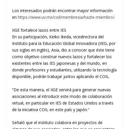
Los interesados podrán encontrar mayor información
en
https://www.uv.mx/coil/me
m
bresia/hazte-miembro/
.
IIGE fortalece lazos entre IES
En su participación,
Keiko
Ikeda, vicedirectora del
Instituto para la Educación Global Innovadora (IIEG, por
sus siglas en inglés),
Asia,
dio a conocer que éste tiene
como objetivo construir nuevos lazos y fortalecer los
existentes entre las
IES
japonesas y del mundo, en
donde profesores y estudiantes, utilizando la tecnología
disponible, podrán trabajar juntos aplicando el COIL
.
“
D
e esta manera, el IIGE servirá para generar nuevas
asociaciones al introducir este modo de colaboración
virtual, en particular en
IES
de Estados Unidos a través
de la iniciativa COIL en
este país
y Japón
.
”
Señaló que el instituto colabora en proyectos de