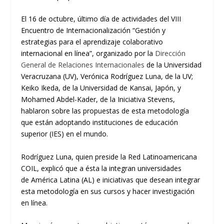
El 16 de octubre,
último día de actividades del VIII
Encuentro de
Internacionalización
“
Gestión y
estrategias para el aprendizaje colaborativo
internacional en línea
”
, organizado por la
Dirección
General de Relaciones Internacionales
de la Universidad
Veracruzana (UV),
Verónica Rodríguez Luna, de la UV;
Keiko Ikeda, de la Universidad de
Kansai
, Japón
,
y
Mohamed
Abdel-
Kader
, de la Iniciativa Stevens,
hablaron sobre las propuestas de esta metodología
que están adoptando instituciones de educación
superior (IES) en el mundo.
Rodríguez Luna, quien
preside la Red Latinoamericana
COIL, explicó que
a
é
sta
la integran
universidades
de
A
mérica
L
atina (AL)
e iniciativas que desean integrar
esta metodología en sus cursos y hacer investigación
en línea.