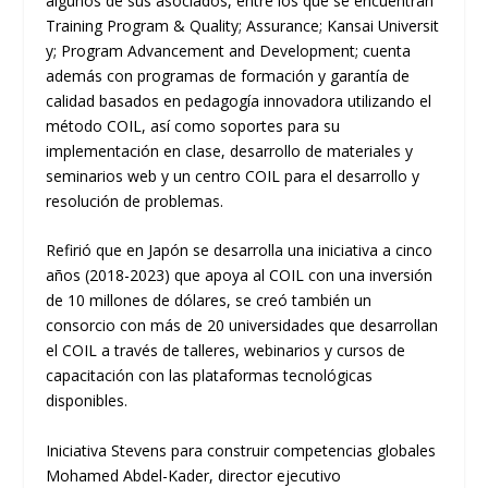
algunos de sus asociados, entre los que se encuentran
Training
Program
&
Quality
;
Assurance
;
Kansai
Universit
y
;
Program
Advancement
and
Developmen
t
; cuenta
además con programas de formación y garantía de
calidad basados en pedagogía innovadora utilizando el
método COIL, así como soportes para su
implementación en
clase,
desarrollo de materiales y
seminarios
web
y un centro COIL para el desarrollo y
resolución de problemas.
Refirió que en Japón se desarrolla una inic
iativa a cinco
años (2018-2023)
que
apoya al COIL
con una inversión
de 10 millones de dólares, se creó también un
consorcio con más de 20 universidades que desarrollan
el COIL a través de talleres, webinarios y cursos de
capacitación con las plataformas tecnológicas
disponibles.
Iniciativa Stevens para construir competencias globales
Mohamed
Abdel-Kader
, director ejecutivo