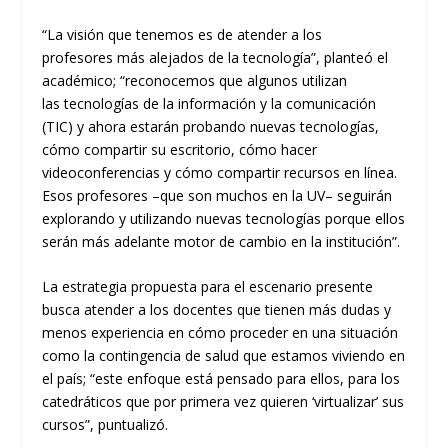
“
La visión que tenemos es de atender a los
profesores
más alejados de la te
cnología”, planteó el
académico;
“
reconocemos que
algunos
utilizan
las
t
ecnologías de la
i
nformación y la
c
omunicación
(TIC) y ahora estarán probando nuevas tecnologías,
cómo compartir su escritorio, cómo hacer
videoconferencias y cómo compartir recursos en línea.
Esos profesores
–
que son muchos en la UV
–
seguirán
explorando y utilizando nuevas tecnologías porque ellos
serán más adelante mo
tor de cambio en la institución”.
La estrategia
propuesta para el escenario
presente
busca atender
a los docentes que tienen más dudas y
menos experiencia en cómo proceder en una situación
como la contingencia de salud que estamos vivien
do en
el país
;
“e
ste enfoque está pensado para ellos, para los
catedrátic
os que por primera vez quieren ‘
virtualizar
’
sus
cursos”, puntualizó.