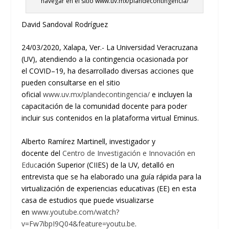
navegar en el sitio www.uv.mx/plandecontingencia/
David Sandoval Rodríguez
24/03/2
02
0
,
Xalapa,
Ver.-
La Universidad Veracruzana
(UV), atendiendo a la contingencia ocasionada por
el
C
OVID
–
19
,
ha desarrollado diversas acciones que
pueden consultarse en el sitio
oficial
www.uv.mx/plandecontingencia/
e incluyen la
capacitación de la comunidad docente para poder
incluir sus contenidos en la plataforma virtual
Eminus
.
Alberto Ramírez Martinell, investigador
y
docente
del
Centro de Investigación e Innovación en
Educ
ación Superior (CIIES) de la UV, detalló en
entrevista que se ha elaborado una
guía rá
pida para la
virtualización de experiencias e
ducativas
(EE)
en
esta
casa de estudios
que puede visualizarse
en
www.youtube.com/watch?
v=Fw7ibpI9Q04&feature=youtu.be
.