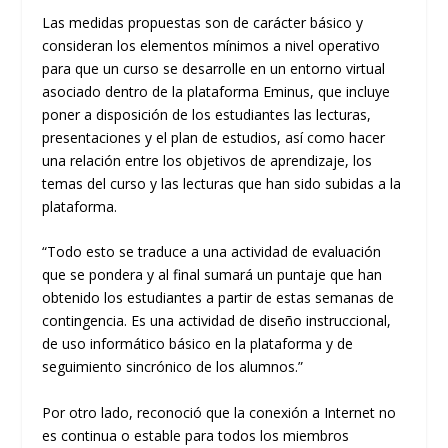
Las medidas
propuestas
son de carácter básico y
consideran los elementos mínimos a nivel operativo
para que un curso se desarrolle
en
un entorno virtual
asociado dentro de la plataforma
Eminus
, que incluye
poner a disposición de los estudiantes
las
lecturas,
prese
ntaciones
y
el plan de estudios
,
así como
hacer
una relación entre los objetivos de aprendizaje, los
temas del curso y las lecturas que han sido subidas a la
plataforma
.
“
Todo esto se traduce a una activi
dad de evaluación
que se pondera y al final sumará un puntaje que han
obtenido los estudiantes a partir de estas semanas de
contingencia. Es una actividad de diseño instruccional,
de uso informático básico en la plataforma y de
seguim
i
ento sincrónico de los alumnos.”
Por otro lado
,
reconoció que
la conexión a
I
nternet no
es continua o estable para todos los miembros