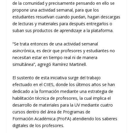
de
la
comunidad y precisamente pensando en ello se
propone una actividad semanal
,
para que los
estudiantes resuelvan cuando puedan, hagan descargas
de lecturas y materiales para
después
entrega
rlos
o
sub
an
sus productos de aprendizaje a la plataforma.
“
Se trata entonces de una actividad semanal
asincrónica, es decir que
profesores y estudiantes
no
necesitan estar en tiempo real ni de manera
simu
ltánea”, agregó Ramírez
Martinell
.
El sustento de esta iniciativa surge del trabajo
efectuado en el CIIES, donde
los últimos años
se han
dedicado
a la formación mediante una estrategia de
habilitación técnica de profesores
, la cual
implica el
desarrollo de materiales para la UV mediante cuatro
cursos dentro del área de
Programa
s
de
Formación
Académica (
ProFA
) atendiendo los sabe
res
digitales de los profesores.