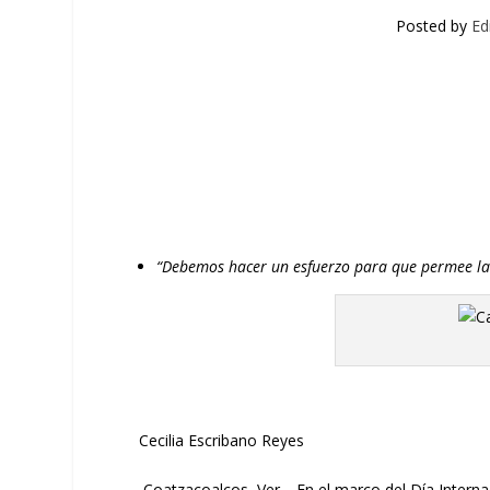
Posted by
Ed
“Debemos hacer un esfuerzo para que permee la d
Cecilia Escribano Reyes
Coatzacoalcos
,
Ver.
–
E
n el marco del D
ía
I
nterna