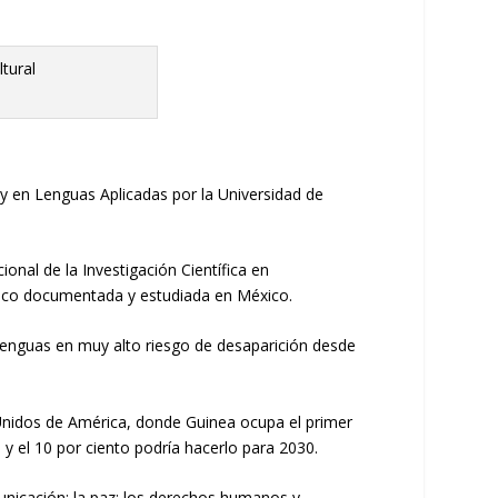
y en Lenguas Aplicadas por la Universidad de
onal de la Investigación Científica en
poco documentada y estudiada en México.
e lenguas en muy alto riesgo de desaparición desde
Unidos de Amé
rica
,
donde
Guinea
ocupa
el
primer
,
y el 10
por ciento
podría
hacerlo
para 2030.
icación; la paz
; los derechos humanos y