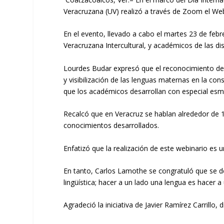
Veracruzana (UV)
realizó
a través de
Zoom
el We
En el evento
, llevado a cabo el martes 23 de feb
Veracruzana Intercultural
,
y
académicos de las di
Lourdes Budar expresó que el reconocimiento
de
y
visibilización de las lenguas maternas
en la cons
que
los académicos
desarrolla
n
con especial esm
Recalcó que en Veracruz se
hablan
alrededor de 
conocimientos desarrollados
.
Enfatizó que la realización de este webinario es 
En
tanto
, Carlos Lamothe
se congratuló
que
se d
lingüística
;
hacer a un lado una lengua
es hacer a
Agradeció la iniciativa de Javier Ramírez Carrillo
,
d