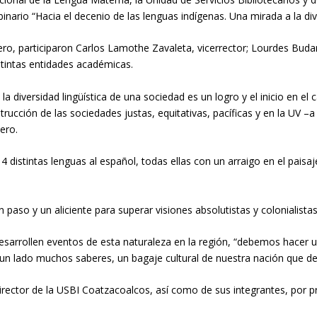
binario
“Hacia el decenio de las lenguas indígenas
. Una mirada a la di
rero,
participaron
Carlos Lamothe Zavaleta,
vicerrector; Lourdes
Buda
stintas entidades académicas.
 la
diversidad lingüíst
ica de una sociedad es un logro
y el in
icio
en
el 
trucción de las sociedades
justas, equitativas
,
pacíficas y
en la
U
V –
a
ero.
14
distintas
lenguas
al español, todas ellas con un arraigo
en el paisa
un paso y un aliciente para
superar visiones absolutistas
y colonialistas
esarrollen eventos de esta naturaleza en la región
,
“
debemos hacer un
 un lado
muchos saberes, un bagaje cultural de nuestra nación que 
irector de la USBI Coatzacoalcos, así como de sus
integrantes
,
por p