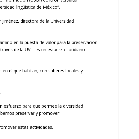
versidad lingüística de México”
.
r
Jiménez,
directora
de la Universidad
camino
en la puesta de valor para la
preservación
 través
de la UVI
–
es un esfuerzo cotidiano
je en el que habitan, con
saberes locale
s y
.
 esfuerzo para que permee la diversidad
debemos preservar y promover
”
.
romover estas actividades
.