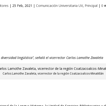
itores
|
25 Feb, 2021
|
Comunicación Universitaria UV
,
Principal
|
0
iversidad lingüística”, señaló el vicerrector Carlos Lamothe Zavaleta
Carlos Lamothe Zavaleta, vicerrector de la región Coatzacoalcos-Minatitlán
cional de la
L
engua
M
aterna, la Unidad de
S
ervicios
B
ibliotecarios y 