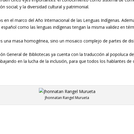
ión social
; y la
diversidad
cultural y patrimonial.
os
en el
marco del A
ño
I
nternacional de las
L
enguas
I
ndígenas.
Ademá
 español como las lenguas indígenas tengan la misma validez en térm
s una masa homogénea, sino un mosaico complejo de partes de dis
ción
G
eneral de
Bibliotecas
ya cuenta con la traducción al popoluca d
ajando en la lucha de la inclusión
, para que todos los
hablantes de 
Jhonnatan Rangel Murueta