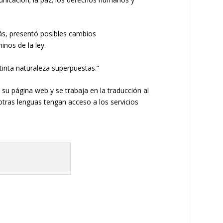
s,
presentó posibles cambios
inos de la ley
.
tinta
naturaleza
superpuestas
.”
e
su
página
web
y
se trabaja
en la traducción al
otras lenguas tengan acceso a los servicios