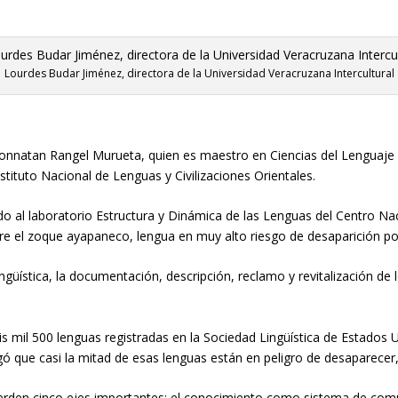
Lourdes Budar Jiménez, directora de la Universidad Veracruzana Intercultural
Jhonnatan Rangel Murueta, quien es
maestro en Ciencias del Lenguaje 
stituto Nacional de Lenguas y Civilizaciones Orientales
.
o al laboratorio Estructura y Dinámica de las Lenguas del Centro Naci
obre el zoque ayapaneco, lengua en muy alto riesgo de desaparición 
lingüística, la documentación, descripción, reclamo y revitalización d
is mil
500 lenguas registradas
en la
Sociedad L
ingüí
stic
a
de Estados 
ó que casi la mitad de esas lenguas están en peligro de desaparecer
erde
n cinco ejes importantes: el
conocimiento como sistema de comun