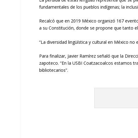
fundamentales de los pueblos indígenas; la inclus
Recalcó que
en 2019
México organiz
ó
167 event
a
su
C
onstitución,
donde se propone que tanto el
“
L
a diversidad lingüística y cultural en
México
no e
Para finalizar, Javier Ramírez señaló
que
la
Direc
zapoteco
.
“En
la USBI Coatzacoalcos estamos trab
bibliotecarios
”
.