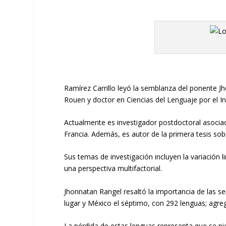
Ramírez Carrillo leyó la semblanza del ponente 
Rouen y doctor en Ciencias del Lenguaje por el In
Actualmente
es
investigador postdoctoral asociad
Francia.
Además, es
autor de la primera tesis s
Sus temas de investigación incluyen la variación 
una perspectiva multifactorial.
Jhonnatan
Rangel
resal
tó la importancia de las
se
lugar
y México el séptimo
,
con 292 lenguas; agreg
La pérdida de estas lenguas representa que se pi