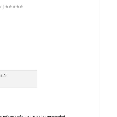
|
de
I
nformación
(USBI)
de la Universidad