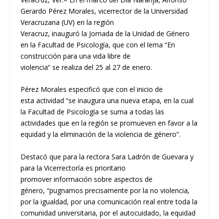
Gerardo Pérez Morales,
v
icerrector de la Universidad
Veracruzana (UV) en la regi
ó
n
Veracruz,
inaugur
ó
la
Jornada de la Unidad de G
é
nero
en la Facultad de Psicolog
í
a, que con el lema “
En
construcci
ó
n para una vida libre de
violencia
”
se
realiza
del
25
al
27 de enero.
P
é
rez Morales especific
ó
que
con el inicio de
esta
actividad “
se inaugura una nueva etapa, en la cual
la Facultad de P
sicolog
í
a se
suma
a todas las
actividades que en la regi
ó
n se promueven
en favor a la
equidad y la eliminaci
ó
n de la violencia de g
é
nero
”
.
Destac
ó
que
para la rectora
Sara Ladr
ó
n de Guevara
y
para la
Vicerrectoría
es prioritario
promover
informaci
ó
n
sobre aspectos de
g
é
nero,
“
p
ugnamos precisamente por la no violencia,
por la igualdad, por una comunicaci
ó
n
real entre toda la
comunidad universitaria, por
el
auto
cuidado,
la equidad