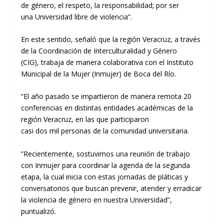
de g
é
nero, el respeto, la
responsabilidad
;
por ser
una
U
niversidad libre de violencia
”
.
En este sentido,
se
ñ
al
ó
que la regi
ó
n Veracruz
,
a trav
é
s
de la
C
oordinaci
ó
n de Interculturalidad y G
é
nero
(CIG)
,
trabaja de manera colaborativa con el Instituto
Municipal de la Mujer (
Inmujer
) de Boca del R
í
o.
“
El a
ñ
o pasado se impartieron de manera remota 20
conferencias en distintas entidades acad
é
micas de la
regi
ó
n Veracruz
, en la
s
que participaron
ca
si
dos
mil
personas de la comunidad universitaria
.
”
Recientemente
,
sostuvimos una reuni
ó
n de trabajo
con
Inmujer
para
coordinar la agenda de la segunda
etapa
, la cual
inicia con estas jornadas de pl
á
ticas y
conversatorios que busca
n
prevenir, atender y erradicar
l
a violencia de g
é
nero en nuestra Universidad
”
,
puntualiz
ó
.