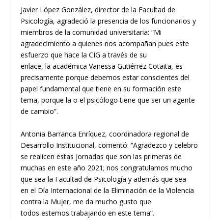
Javier L
ó
pez Gonz
á
lez
,
director de la Facultad de
Psicología
, agradeci
ó
la presencia de los funcionarios y
miembros
de la comunidad universitaria:
“
Mi
agradecimiento a
quienes
nos
acompa
ñ
an
pues este
esfuerzo que hace la
CIG
a trav
é
s de su
enlace,
la
académica
Vanes
s
a
Gutiérrez
Cotaita
, es
precisamente porque debemos estar conscientes del
papel fundamental que tiene
en su
formaci
ó
n este
tema, porque la o el psic
ó
logo
tiene que ser un agente
de cambio
”
.
Antonia
Barranca Enr
í
quez,
coordinadora
r
egional de
Desarrollo Institucional
,
coment
ó
:
“
Agradezco y celebro
se realicen estas jornadas que son las primeras de
muchas en este a
ñ
o 2021
;
nos congratulamos mucho
que sea la Facult
ad de P
sicolog
í
a y adem
á
s
que sea
en
el
Día Internacional de la Eliminación de la Violencia
contra la Mujer
,
me da mucho gusto
que
todos
estemos trabajando en este tema
”
.