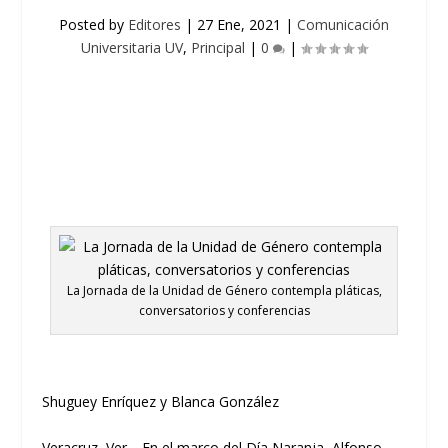
Posted by
Editores
|
27 Ene, 2021
|
Comunicación
Universitaria UV
,
Principal
|
0
|
La Jornada de la Unidad de Género contempla pláticas,
conversatorios y conferencias
Shuguey
Enr
í
quez
y
Blanca Gonz
á
lez
Veracruz
, Ver.
–
En el marco del D
í
a Naranja,
Alfonso