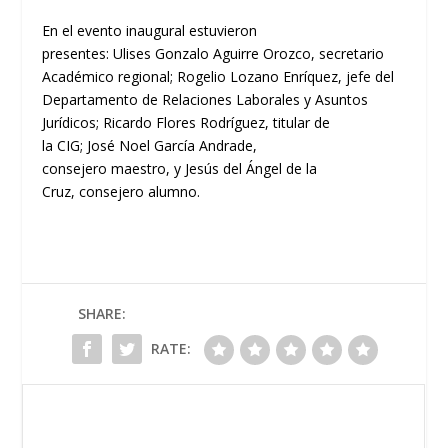
En el evento inaugural estuvieron
presentes:
Ulises
Gonzalo Aguirre Orozco,
secretario
Acad
é
mico
r
egional
;
Rogelio Lozano Enr
í
quez,
jefe del
D
epartamento de Relaciones Laborales y Asuntos
Jur
í
dicos
;
Ricardo Flores Rodr
í
guez,
titular de
la
CIG
;
Jos
é
Noel Garc
í
a Andrade
,
c
onsejero
m
aestro
,
y
Jes
ú
s del
Á
ngel de la
Cruz,
c
onsejero
a
lumno
.
SHARE:
RATE: