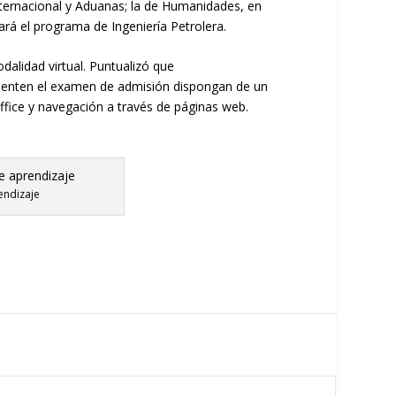
nternacional y Aduanas;
la de Humanidades
,
en
ará el programa de Ingeni
e
ría Petrolera.
odalidad v
irtual.
Puntualizó que
enten el
examen
de admisión
dispongan de un
O
ffice
y navegación a través de páginas
web
.
endizaje