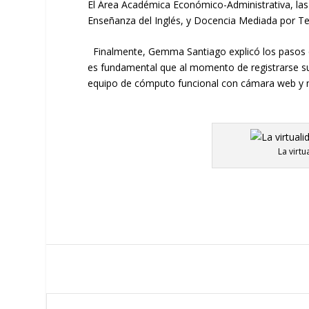
El
Á
rea
Académica
Económico-
Administrativa
,
la
s
Enseñanza del Inglés
,
y Docencia Mediada por Te
Finalmente
,
Gemma Santiago
explicó los pasos 
e
s
fundamental
que
al momento de registrarse s
equipo de cómputo funcional con cámara
web
y 
La virt