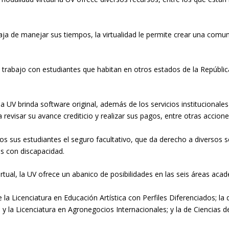
taja
de manejar sus tiempos, la virtualidad l
e
permite
crear una comuni
l trabajo con estudiantes que habitan
en otros
estados de la
R
epúbli
 la UV
brinda
software
original, además de los servicios institucionale
 revisar
su avance crediticio y realizar sus pagos
,
entre otras accione
os sus estudiantes
el seguro facultativo,
que
da derecho a
diversos s
os
con discapacidad.
rtual,
la UV
ofrece un abanico de posibilidades en las seis áreas aca
e la
L
icenciatura en Educación Artística con Perfiles Diferenciados; la
 y la
L
icenciatura en Agronegocios Internacionales;
y
la de Ciencias d