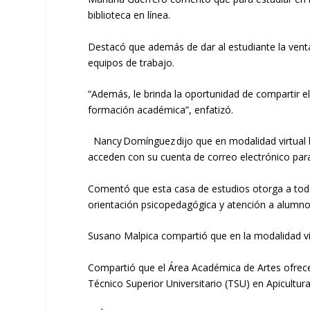
biblioteca
en línea.
Destacó que además de
dar
al estudiante
la ven
equipos de trabajo.
“Además
,
le b
rinda la oportunidad de compartir e
formación académica
”, enfatizó.
Nancy Domínguez
d
ijo
que en modalidad virtual
acceden con su cuenta de correo electrónico
para
Comentó
que esta casa de estudios
otorga
a tod
orientación psicopedagógica y atención a
alumn
Susano Malpica
compartió que en la
modalidad vi
Compartió que el Área Académica de Artes ofrec
Técnico Superior Universitario
(TSU)
en Apicultura