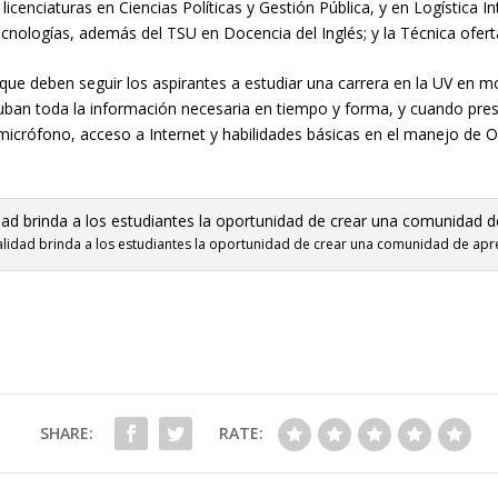
l
icenciatura
s
en Ciencias Políticas y Gestión Pública
,
y en Lo
gística I
cnologías
, además del TSU en Docencia del Inglés;
y
la Técnica
ofert
que deben seguir los aspirantes a estudiar una carrera en la UV en m
uban toda la información necesaria
en tiempo y forma, y
cuando pres
micrófono, acceso a
I
nternet y habil
idades básicas en el manejo de
ualidad brinda a los estudiantes la oportunidad de crear una comunidad de apr
SHARE:
RATE: