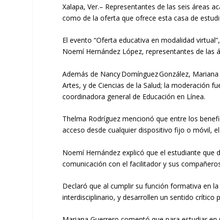
Xalapa,
Ver.
–
Representantes de las seis áreas a
como de la oferta que ofrece esta casa de estudi
El
evento
“Oferta educativa en modalidad virtual”
Noemí Hernández López, representantes de las 
Además de Nancy Domínguez González, Mariana
Artes, y de Ciencias de la Salud; la moderación fu
c
oordinadora
g
eneral de Educación en Línea
.
Thelma Rodríguez
mencionó que
entre
los benef
acceso desde cualquier dispositivo fijo o móvil,
el
Noemí Hernández
explicó que el estudiante que 
comunicación con el facilitador y sus compañeros
Declaró que al cumplir su función formativa en la
interdisciplinario, y desarrollen un sentido crítico
Mariana Guerrero
comentó que par
a estudiar en