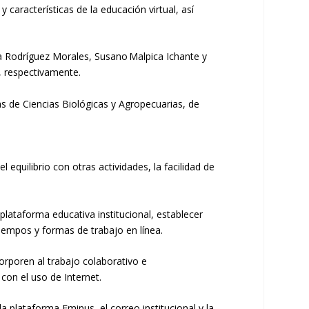
y características de la educación virtual, así
a Rodríguez Morales, Susano Malpica
Ichante
y
,
respectivamente.
as
de Ciencias Biológicas y Agropecuarias
, de
el equilibr
i
o
con
otras actividades, la facilidad de
 plataforma educativa institucional, establecer
tiempos y formas de trabajo en línea.
corporen al trabajo colaborativo e
con el uso de I
nternet.
 la plataforma
Eminus
, el correo institucional y la