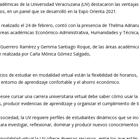
cadémicas de la
Universidad Veracruzana (UV)
destacaron
las ventajas 
os, en un panel que se desarrolló en la
Expo Orienta 2021
.
,
realizado el 24 de febrero,
contó con la presencia de Thelma Adrian
áreas académicas Económico-Administrativa, Humanidades y Técnica
 Guerrero Ramírez y Gemma Santiago Roque
, de las áreas académic
e realizada por
Carla Mónica Gómez Salgado
,
icios de estudiar en modalidad virtual es
tán
la flexibilidad de horarios, 
entorno de aprendizaje confortable y el ahorro económico.
desee cursar una carrera universitaria
virtual
debe saber
cómo
usar la
, producir evidencias de aprendizaje y organizar el cumplimiento de 
 sociedad, la UV requiere perfiles de estudiantes dinámicos que se in
 para investigar, reflexionar, dominar y producir nuev
os conocimientos 
 modalidad virtual
la UV ofrece diversos recursos
,
entre los que están