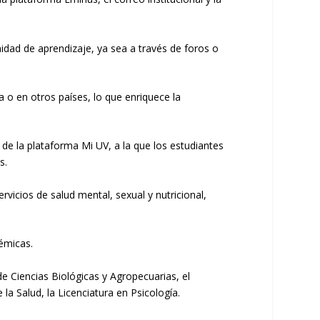
dad de aprendizaje, ya sea a través de foros o
ca o
en otros
países, lo que enriquece la
s
de la plataforma
Mi UV, a
la
que los estudiantes
s.
ervicios
de
salud mental, sexual
y nutricional,
démicas.
 de Ciencias Biológicas y Agropecuarias
,
el
e la Salud
,
la
L
icenciatura en Psicología
.