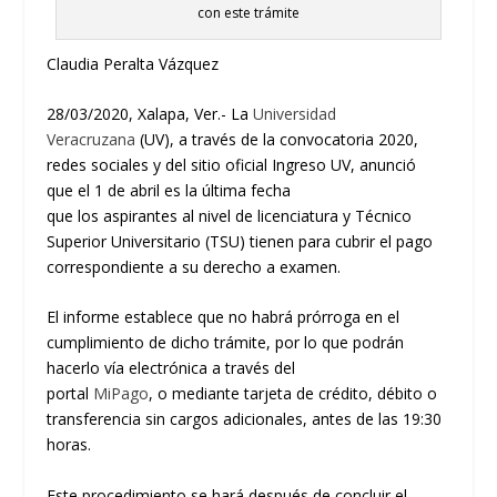
con este trámite
Claudia Peralta Vázquez
2
8
/
03
/
20
20
, Xalapa, Ver.-
L
a
Universidad
Veracruzana
(UV
), a través de la convocatoria 2020
,
redes sociales
y del
sitio oficial Ingreso UV, anunció
que
el 1 de abril
es
la última fecha
que
los
aspir
antes
al
nivel de
l
icenciatura y Técnico
Superior Universitario
(TSU)
tienen
para
cubr
ir el
pago
corres
pondiente a
su
derecho a
examen
.
El informe establece
que
no habrá prórroga
en el
cumplimiento de dicho
trámite,
por lo que podrán
hacerlo
vía ele
ctrónica a través del
portal
Mi
Pago
,
o
mediante
tarjeta de crédito, débito
o
trans
ferencia sin cargos adicionales, antes de las 19:30
horas.
Este procedimiento se hará después de conclui
r
el