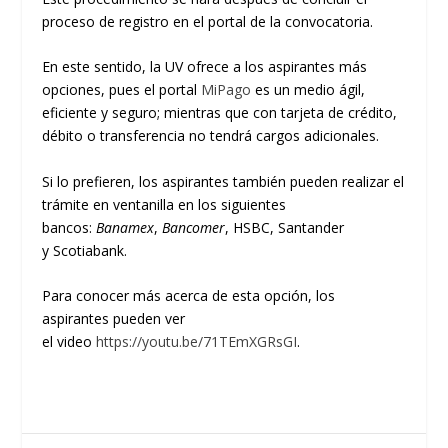
proceso de registro e
n el portal de la convocatoria.
En este sentido, la UV ofrec
e a los aspirantes más
opciones,
pues el
portal
Mi
Pago
es un medio ágil,
eficiente y seguro; mientras
que con
tarjeta de crédito,
débito o transferencia
no tendrá
cargos adicionales.
Si lo prefieren, l
os
aspirantes
también
pueden
realizar el
trámite
en
ventanilla en los siguientes
bancos
:
Banamex
,
Bancomer
, HSBC, Santander
y
Scotia
b
ank
.
P
ara conocer más acerca de est
a opción, los
aspirantes
pueden ver
el
vide
o
https://youtu.be/71TEm
X
GRsGI
.