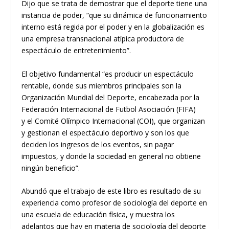
Dijo
que se trata de
demostrar que el deporte tiene una
instancia de poder,
“
que su dinámica de funcionamiento
interno est
á
regida por el poder
y
en la globalización es
una empresa transnacional atípica productora de
espectáculo
de entretenimiento
”.
El objetivo fundamental “
es producir un espectáculo
rentable, donde sus miembros principales
son
la
Organización Mundial del Deporte, encabezada por la
Federación Internacional de Futbol Asocia
ción
(FIFA)
y
el
Comité Olímpico Internacional (COI), que organizan
y gestionan el espectáculo deportivo
y
son los que
deciden los ingresos de los eventos
, sin pagar
impuestos, y donde la sociedad en general no obtiene
ningún beneficio”
.
Abundó
que el trabajo de este libro
es resultado de su
experiencia como profesor de sociología del deporte en
una escuela de educación física, y m
uestra
los
adelantos que hay en materia de sociología del deporte