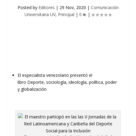
Posted by
Editores
|
29 Nov, 2020
|
Comunicación
Universitaria UV
,
Principal
|
0
|
El especialista venezolano presentó el
libro
Deporte
,
s
ociología,
i
deología,
p
olítica,
p
oder
y
g
lobalización