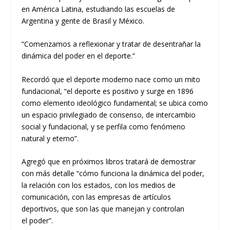
en América Latina, estudiando las escuelas de
Argentina y gente de Brasil
y México
.
“
Come
n
zamos a reflexionar y tratar de desentrañar la
dinámica del poder en el deporte
.
”
Recordó
que el
deporte moderno nace como un mito
fundacional,
“
el deporte es positivo y surge en 1896
como elemento ideológico fundamental
;
se ubica
como
un espacio privilegiado de consenso, de intercambio
social
y
fundacional, y se perfila
como fenómeno
natural y eterno
”
.
Agregó que
en próximos libros
trata
rá
de
demostrar
con más detalle
“
c
ó
mo funciona la dinámica del poder,
la relación con los estados, con los medios de
comunicación, con las empresas de artículos
deportivos, que son las que manejan y controlan
el
poder
”
.