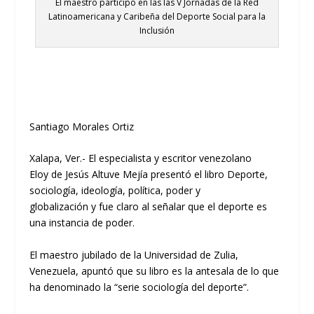
El maestro participó en las las V Jornadas de la Red
Latinoamericana y Caribeña del Deporte Social para la
Inclusión
Santiago Morales Ortiz
Xalapa, Ver.-
El
especialista y escritor venezolano
Eloy
de Jesús
Altuve
Mejía presentó
el
libro
Deporte,
sociología, ideología, política, poder y
globalización
y
fue claro al señalar que el de
porte es
una instancia de poder
.
El m
aestro jubilado de la Universidad de Zulia,
Venezuela, a
puntó que
su
libro es
la antesala de lo que
h
a
denominado la
“
serie sociología del deporte
”
.