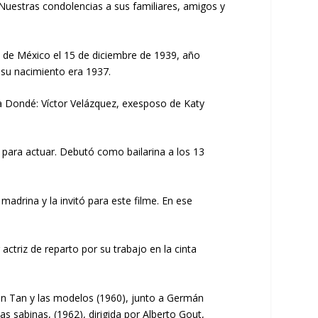
uestras condolencias a sus familiares, amigos y
 de México el 15 de diciembre de 1939, año
 su nacimiento era 1937.
da Dondé: Víctor Velázquez, exesposo de Katy
ón para actuar. Debutó como bailarina a los 13
drina y la invitó para este filme. En ese
triz de reparto por su trabajo en la cinta
in Tan y las modelos (1960), junto a Germán
s sabinas, (1962), dirigida por Alberto Gout,