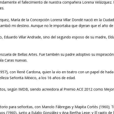
ndamente el fallecimiento de nuestra compañera Lorena Velázquez. N
es.
quez, María de la Concepción Lorena Villar Dondé nació en la Ciudad
cambió mi destino. Aunque no le importaba que dijeran que el año de
gico, Eduardo Villar Andrade, sino del segundo esposo de su madre, El
la escuela de Bellas Artes. Fue también su padre adoptivo su inspiraci
cula Caras nuevas.
7), con René Cardona, quien la vio en teatro con un papel de hada ma
lleza Señorita México, a los 16 años de edad.
itos, según IMDB, siendo acreedora al Premio ACE 2012 como Mejor ac
torio para señoritas, con Manolo Fábregas y Mapita Cortés (1960); T
 (1960), junto a Eulalio González y Ana Bertha Lepe; y El rapto de la