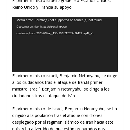
El primer ministro israelí agradece a Estados Unidos,
Reino Unido y Francia su apoyo.
Reproductor
Media error: Format(s) not supported or source(s) not found
de
Descargar archivo: https://elportal.mx/wp-
vídeo
content/uploads/2024/04/img_13042024212327439463.mp4?_=1
El primer ministro israelí, Benjamin Netanyahu, se dirige
a los ciudadanos tras el ataque de Irán.El primer
ministro israelí, Benjamin Netanyahu, se dirige a los
ciudadanos tras el ataque de Irán.
El primer ministro de Israel, Benjamin Netanyahu, se ha
dirigido a la población tras el ataque con drones
desplegado por el régimen islámico de Irán hacia este
país, y ha advertido de que están preparados para