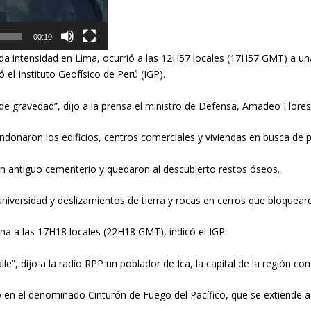
00:10
da intensidad en Lima, ocurrió a las 12H57 locales (17H57 GMT) a un
ó el Instituto Geofísico de Perú (IGP).
 gravedad”, dijo a la prensa el ministro de Defensa, Amadeo Flores, 
donaron los edificios, centros comerciales y viviendas en busca de po
un antiguo cementerio y quedaron al descubierto restos óseos.
versidad y deslizamientos de tierra y rocas en cerros que bloquearon 
a a las 17H18 locales (22H18 GMT), indicó el IGP.
alle”, dijo a la radio RPP un poblador de Ica, la capital de la región co
o en el denominado Cinturón de Fuego del Pacífico, que se extiende a