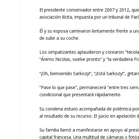
El presidente conservador entre 2007 y 2012, que 
asociación ilícita, impuesta por un tribunal de Par
Él y su esposa caminaron lentamente frente a una 
de subir a su coche.
Los simpatizantes aplaudieron y corearon “Nicola
“Ánimo Nicolas, vuelve pronto” y “la verdadera Fr
“¡Oh, bienvenido Sarkozy!”, “¡Está Sarkozy!”, grit
“Pase lo que pase”, permanecerá “entre tres seman
condicional que presentará rápidamente.
Su condena estuvo acompañada de polémica porque
al resultado de su recurso. El juicio en apelació
Su familia llamó a manifestarse en apoyo al presi
capital francesa. Una multitud de cámaras y fotóg