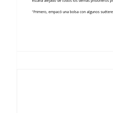
estaría alejado de todos los demás prisioneros p
“Primero, empacó una bolsa con algunos suéteres 