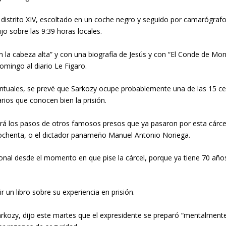
 el distrito XIV, escoltado en un coche negro y seguido por camarógraf
ujo sobre las 9:39 horas locales.
on la cabeza alta” y con una biografía de Jesús y con “El Conde de Mo
omingo al diario Le Figaro.
ventuales, se prevé que Sarkozy ocupe probablemente una de las 15 c
rios que conocen bien la prisión.
rá los pasos de otros famosos presos que ya pasaron por esta cárcel
ochenta, o el dictador panameño Manuel Antonio Noriega.
onal desde el momento en que pise la cárcel, porque ya tiene 70 años
r un libro sobre su experiencia en prisión.
arkozy, dijo este martes que el expresidente se preparó “mentalmente