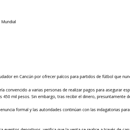
udador en Cancún por ofrecer palcos para partidos de fútbol que nun
bría convencido a varias personas de realizar pagos para asegurar es
 450 mil pesos. Sin embargo, tras recibir el dinero, presuntamente 
enuncia formal y las autoridades continúan con las indagatorias para
ra eventos deportivos, verifica que la venta se realice a través de ca