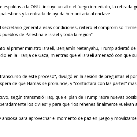
spaldas a la ONU- incluye un alto el fuego inmediato, la retirada grad
alestinos y la entrada de ayuda humanitaria al enclave.
 secretario general a esas condiciones, reiteró el compromiso “firme
pueblos de Palestina e Israel y toda la región”.
unto al primer ministro israelí, Benjamín Netanyahu, Trump advirtió d
dio en la Franja de Gaza, mientras que el israelí amenazó con que su pa
ranscurso de este proceso“, divulgó en la sesión de preguntas el por
espera de que Hamás se pronuncie, y “contactará con las partes” más
tuvo, según transmitió Haq, que el plan de Trump “abre nuevas posib
eradamente los civiles” y para que “los rehenes finalmente vuelvan a
 y ansiosa para aprovechar el momento de paz en juego y movilizarse