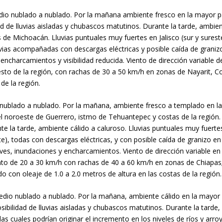
medio nublado a nublado. Por la mañana ambiente fresco en la mayor p
ad de lluvias aisladas y chubascos matutinos. Durante la tarde, ambien
de Michoacán. Lluvias puntuales muy fuertes en Jalisco (sur y surest
lluvias acompañadas con descargas eléctricas y posible caída de granizo
, encharcamientos y visibilidad reducida. Viento de dirección variabl
 resto de la región, con rachas de 30 a 50 km/h en zonas de Nayarit,
de la región.
io nublado a nublado. Por la mañana, ambiente fresco a templado en l
l noroeste de Guerrero, istmo de Tehuantepec y costas de la región. P
e la tarde, ambiente cálido a caluroso. Lluvias puntuales muy fuerte
e), todas con descargas eléctricas, y con posible caída de granizo en 
laves, inundaciones y encharcamientos. Viento de dirección variable e
nto de 20 a 30 km/h con rachas de 40 a 60 km/h en zonas de Chiapas;
 con oleaje de 1.0 a 2.0 metros de altura en las costas de la región.
medio nublado a nublado. Por la mañana, ambiente cálido en la mayor 
ibilidad de lluvias aisladas y chubascos matutinos. Durante la tarde,
las cuales podrían originar el incremento en los niveles de ríos y ar