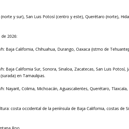
rte y sur), San Luis Potosí (centro y este), Querétaro (norte), Hidal
o de 2026:
/h: Baja California, Chihuahua, Durango, Oaxaca (istmo de Tehuante
: Baja California Sur, Sonora, Sinaloa, Zacatecas, San Luis Potosí, J
(surada) en Tamaulipas.
/h: Nayarit, Colima, Michoacán, Aguascalientes, Querétaro, Tlaxcala
ura: costa occidental de la península de Baja California, costas de S
intana Roo.