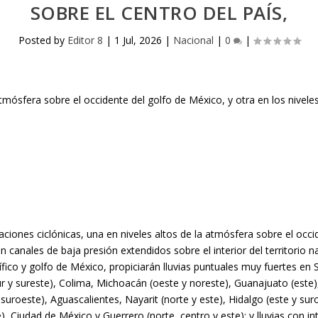
SOBRE EL CENTRO DEL PAÍS,
Posted by
Editor 8
|
1 Jul, 2026
|
Nacional
|
0
|
aciones ciclónicas, una en niveles altos de la atmósfera sobre el occi
n canales de baja presión extendidos sobre el interior del territorio n
ico y golfo de México, propiciarán lluvias puntuales muy fuertes en S
ur y sureste), Colima, Michoacán (oeste y noreste), Guanajuato (este)
suroeste), Aguascalientes, Nayarit (norte y este), Hidalgo (este y suro
), Ciudad de México y Guerrero (norte, centro y este); y lluvias con 