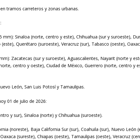
ad en tramos carreteros y zonas urbanas.
:
 mm): Sinaloa (norte, centro y este), Chihuahua (sur y suroeste), Dura
(este), Querétaro (suroeste), Veracruz (sur), Tabasco (oeste), Oaxac
mm): Zacatecas (sur y suroeste), Aguascalientes, Nayarit (norte y este
(norte, centro y oeste), Ciudad de México, Guerrero (norte, centro y 
Nuevo León, San Luis Potosí y Tamaulipas.
y 01 de julio de 2026:
ro y sur), Sinaloa (norte) y Chihuahua (suroeste).
ia (noreste), Baja California Sur (sur), Coahuila (sur), Nuevo León (e
 Oaxaca (sureste), Chiapas (oeste), Tamaulipas (oeste), Veracruz (c