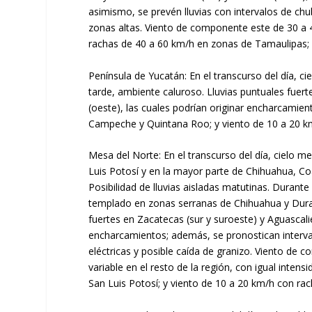
asimismo, se prevén lluvias con intervalos de ch
zonas altas. Viento de componente este de 30 a
rachas de 40 a 60 km/h en zonas de Tamaulipas; 
Península de Yucatán: En el transcurso del día, c
tarde, ambiente caluroso. Lluvias puntuales fuert
(oeste), las cuales podrían originar encharcamie
Campeche y Quintana Roo; y viento de 10 a 20 km
Mesa del Norte: En el transcurso del día, cielo 
Luis Potosí y en la mayor parte de Chihuahua, Co
Posibilidad de lluvias aisladas matutinas. Durant
templado en zonas serranas de Chihuahua y Durang
fuertes en Zacatecas (sur y suroeste) y Aguascalie
encharcamientos; además, se pronostican interv
eléctricas y posible caída de granizo. Viento de
variable en el resto de la región, con igual int
San Luis Potosí; y viento de 10 a 20 km/h con ra