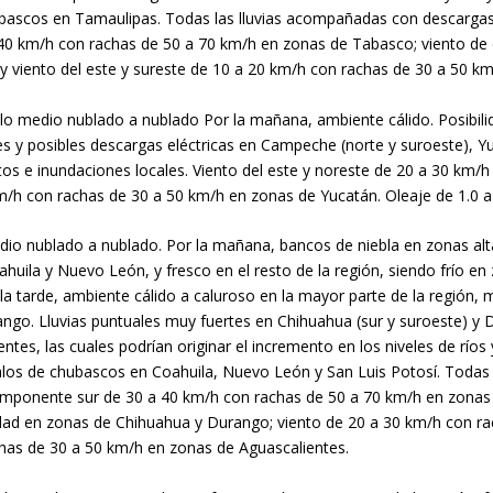
ubascos en Tamaulipas. Todas las lluvias acompañadas con descargas e
 40 km/h con rachas de 50 a 70 km/h en zonas de Tabasco; viento de
y viento del este y sureste de 10 a 20 km/h con rachas de 30 a 50 km
ielo medio nublado a nublado Por la mañana, ambiente cálido. Posibilid
es y posibles descargas eléctricas en Campeche (norte y suroeste), Y
ntos e inundaciones locales. Viento del este y noreste de 20 a 30 km
/h con rachas de 30 a 50 km/h en zonas de Yucatán. Oleaje de 1.0 a
medio nublado a nublado. Por la mañana, bancos de niebla en zonas al
ahuila y Nuevo León, y fresco en el resto de la región, siendo frío 
e la tarde, ambiente cálido a caluroso en la mayor parte de la región,
o. Lluvias puntuales muy fuertes en Chihuahua (sur y suroeste) y Du
ntes, las cuales podrían originar el incremento en los niveles de ríos
alos de chubascos en Coahuila, Nuevo León y San Luis Potosí. Todas
 componente sur de 30 a 40 km/h con rachas de 50 a 70 km/h en zonas
ensidad en zonas de Chihuahua y Durango; viento de 20 a 30 km/h con 
chas de 30 a 50 km/h en zonas de Aguascalientes.