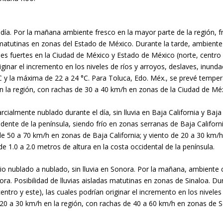
 día. Por la mañana ambiente fresco en la mayor parte de la región, f
 matutinas en zonas del Estado de México. Durante la tarde, ambiente
uales fuertes en la Ciudad de México y Estado de México (norte, cent
riginar el incremento en los niveles de ríos y arroyos, deslaves, inu
C y la máxima de 22 a 24 °C. Para Toluca, Edo. Méx., se prevé tempe
 en la región, con rachas de 30 a 40 km/h en zonas de la Ciudad de Mé
rcialmente nublado durante el día, sin lluvia en Baja California y Baj
idente de la península, siendo frío en zonas serranas de Baja Californ
de 50 a 70 km/h en zonas de Baja California; y viento de 20 a 30 km
e 1.0 a 2.0 metros de altura en la costa occidental de la península.
dio nublado a nublado, sin lluvia en Sonora. Por la mañana, ambiente c
ra. Posibilidad de lluvias aisladas matutinas en zonas de Sinaloa. D
entro y este), las cuales podrían originar el incremento en los niveles
20 a 30 km/h en la región, con rachas de 40 a 60 km/h en zonas de S