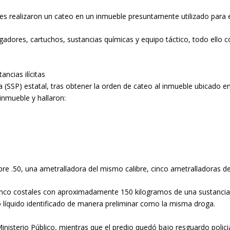
les realizaron un cateo en un inmueble presuntamente utilizado para e
gadores, cartuchos, sustancias químicas y equipo táctico, todo ello c
ancias ilícitas
 (SSP) estatal, tras obtener la orden de cateo al inmueble ubicado en
inmueble y hallaron:
re .50, una ametralladora del mismo calibre, cinco ametralladoras de d
nco costales con aproximadamente 150 kilogramos de una sustancia s
líquido identificado de manera preliminar como la misma droga.
nisterio Público, mientras que el predio quedó bajo resguardo policia