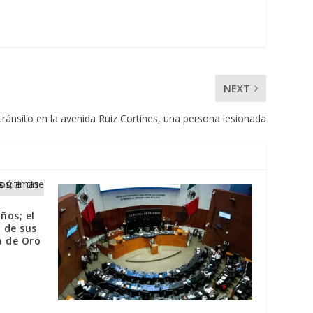
NEXT
tránsito en la avenida Ruiz Cortines, una persona lesionada
ños; el
 de sus
a de Oro