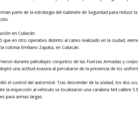
rman parte de la estrategia del Gabinete de Seguridad para reducir la
ción.
cución en Culiacán
 que en otro operativo distinto al cateo realizado en la ciudad, ele
la colonia Emiliano Zapata, en Culiacán.
urrieron durante patrullajes conjuntos de las Fuerzas Armadas y corp
optó una actitud evasiva al percatarse de la presencia de los unifor
ió el control del automóvil. Tras descender de la unidad, los dos oc
nte la inspección al vehículo se localizaron una carabina M4 calibre
les para armas largas.