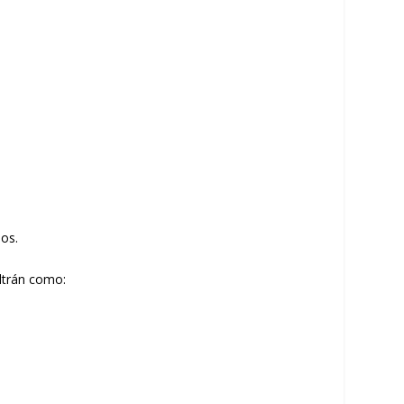
ños.
eltrán como: