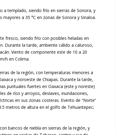
co a templado, siendo frío en sierras de Sonora, y
as mayores a 35 °C en zonas de Sonora y Sinaloa.
nte fresco, siendo frío con posibles heladas en
n. Durante la tarde, ambiente cálido a caluroso,
oacán. Viento de componente este de 10 a 20
km/h en Colima.
sierras de la región, con temperaturas menores a
 Oaxaca y noroeste de Chiapas. Durante la tarde,
as puntuales fuertes en Oaxaca (este y noreste)
les de ríos y arroyos, deslaves, inundaciones,
éctricas en sus zonas costeras. Evento de “Norte”
3.5 metros de altura en el golfo de Tehuantepec;
con bancos de niebla en sierras de la región, y
utinos en costas de Tabasco, centro y sur de