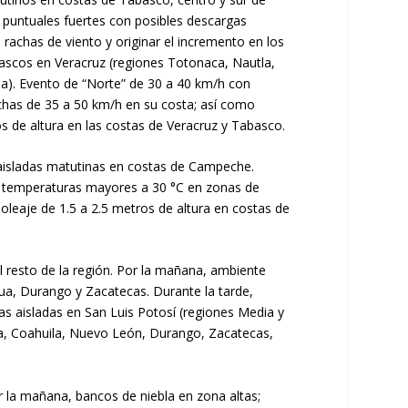
s puntuales fuertes con posibles descargas
rachas de viento y originar el incremento en los
bascos en Veracruz (regiones Totonaca, Nautla,
ja). Evento de “Norte” de 30 a 40 km/h con
chas de 35 a 50 km/h en su costa; así como
 de altura en las costas de Veracruz y Tabasco.
s aisladas matutinas en costas de Campeche.
on temperaturas mayores a 30 °C en zonas de
leaje de 1.5 a 2.5 metros de altura en costas de
el resto de la región. Por la mañana, ambiente
ua, Durango y Zacatecas. Durante la tarde,
s aisladas en San Luis Potosí (regiones Media y
la, Coahuila, Nuevo León, Durango, Zacatecas,
or la mañana, bancos de niebla en zona altas;