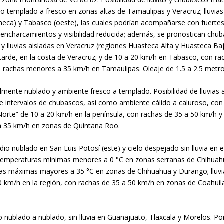
do templado a fresco en zonas altas de Tamaulipas y Veracruz; lluvia
lmeca) y Tabasco (oeste), las cuales podrían acompañarse con fuertes 
s, encharcamientos y visibilidad reducida; además, se pronostican chu
y lluvias aisladas en Veracruz (regiones Huasteca Alta y Huasteca Ba
arde, en la costa de Veracruz; y de 10 a 20 km/h en Tabasco, con ra
rachas menores a 35 km/h en Tamaulipas. Oleaje de 1.5 a 2.5 metros
almente nublado y ambiente fresco a templado. Posibilidad de lluvia
s e intervalos de chubascos, así como ambiente cálido a caluroso, c
te” de 10 a 20 km/h en la península, con rachas de 35 a 50 km/h y o
 35 km/h en zonas de Quintana Roo.
dio nublado en San Luis Potosí (este) y cielo despejado sin lluvia en 
on temperaturas mínimas menores a 0 °C en zonas serranas de Chihuah
as máximas mayores a 35 °C en zonas de Chihuahua y Durango; lluvia
 km/h en la región, con rachas de 35 a 50 km/h en zonas de Coahui
io nublado a nublado, sin lluvia en Guanajuato, Tlaxcala y Morelos. P