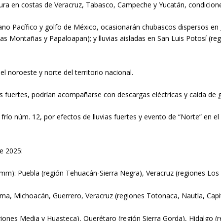
ura en costas de Veracruz, Tabasco, Campeche y Yucatán, condicione
ano Pacífico y golfo de México, ocasionarán chubascos dispersos en 
as Montañas y Papaloapan); y lluvias aisladas en San Luis Potosí (re
l noroeste y norte del territorio nacional.
es fuertes, podrían acompañarse con descargas eléctricas y caída de g
 frío núm. 12, por efectos de lluvias fuertes y evento de “Norte” en el 
e 2025:
0 mm): Puebla (región Tehuacán-Sierra Negra), Veracruz (regiones Lo
lima, Michoacán, Guerrero, Veracruz (regiones Totonaca, Nautla, Cap
egiones Media y Huasteca), Querétaro (región Sierra Gorda), Hidalgo (r