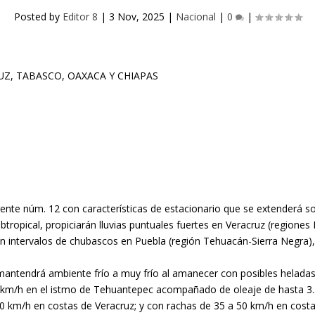
Posted by
Editor 8
|
3 Nov, 2025
|
Nacional
|
0
|
rente núm. 12 con características de estacionario que se extenderá so
btropical, propiciarán lluvias puntuales fuertes en Veracruz (regiones
 con intervalos de chubascos en Puebla (región Tehuacán-Sierra Negr
e, mantendrá ambiente frío a muy frío al amanecer con posibles helad
0 km/h en el istmo de Tehuantepec acompañado de oleaje de hasta 3.
0 km/h en costas de Veracruz; y con rachas de 35 a 50 km/h en cost