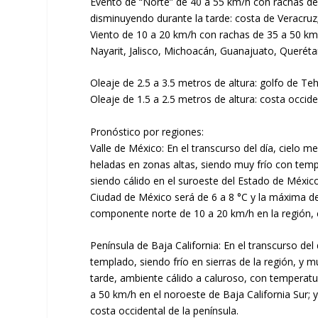
Evento de “Norte” de 40 a 55 km/h con rachas de
disminuyendo durante la tarde: costa de Veracru
Viento de 10 a 20 km/h con rachas de 35 a 50 km/
Nayarit, Jalisco, Michoacán, Guanajuato, Queréta
Oleaje de 2.5 a 3.5 metros de altura: golfo de Te
Oleaje de 1.5 a 2.5 metros de altura: costa occi
Pronóstico por regiones:
Valle de México: En el transcurso del día, cielo m
heladas en zonas altas, siendo muy frío con te
siendo cálido en el suroeste del Estado de Méxic
Ciudad de México será de 6 a 8 °C y la máxima de
componente norte de 10 a 20 km/h en la región,
Península de Baja California: En el transcurso del
templado, siendo frío en sierras de la región, y 
tarde, ambiente cálido a caluroso, con temperat
a 50 km/h en el noroeste de Baja California Sur; 
costa occidental de la península.