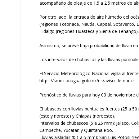
acompañado de oleaje de 1.5 a 2.5 metros de alt
Por otro lado, la entrada de aire húmedo del océ
(regiones Totonaca, Nautla, Capital, Sotavento, L
Hidalgo (regiones Huasteca y Sierra de Tenango).
Asimismo, se prevé baja probabilidad de lluvia en e
Los intervalos de chubascos y las lluvias puntual
El Servicio Meteorológico Nacional vigila al frente
https://smn.conagua.gob.mx/es/aviso-de-norte
Pronóstico de lluvias para hoy 03 de noviembre d
Chubascos con lluvias puntuales fuertes (25 a 5
(este y noreste) y Chiapas (noroeste).
Intervalos de chubascos (5 a 25 mm): Jalisco, Co
Campeche, Yucatán y Quintana Roo.
Lluvias aisladas (0.1 a 5 mm): San Luis Potosí (r