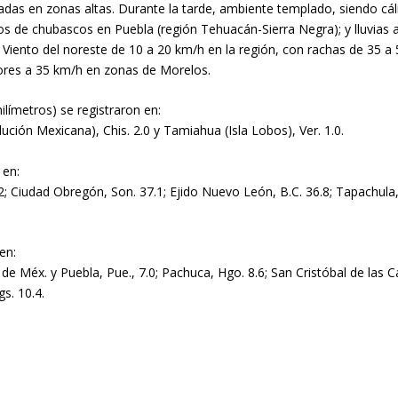
adas en zonas altas. Durante la tarde, ambiente templado, siendo cá
os de chubascos en Puebla (región Tehuacán-Sierra Negra); y lluvias a
 Viento del noreste de 10 a 20 km/h en la región, con rachas de 35 
ores a 35 km/h en zonas de Morelos.
ilímetros) se registraron en:
lución Mexicana), Chis. 2.0 y Tamiahua (Isla Lobos), Ver. 1.0.
 en:
8.2; Ciudad Obregón, Son. 37.1; Ejido Nuevo León, B.C. 36.8; Tapachula
en:
. de Méx. y Puebla, Pue., 7.0; Pachuca, Hgo. 8.6; San Cristóbal de las 
s. 10.4.