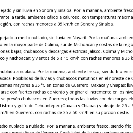
spejado y sin lluvia en Sonora y Sinaloa. Por la mañana, ambiente fres
urante la tarde, ambiente cálido a caluroso, con temperaturas máxim
a región, con rachas menores a 35 km/h en Sonora y Sinaloa.
espejado a medio nublado, sin lluvia en Nayarit. Por la mañana, ambie
do en la mayor parte de Colima, sur de Michoacán y costas de la regió
nas bajas; chubascos y descargas eléctricas Jalisco, Colima y Mich
isco y Michoacán; y vientos de 5 a 15 km/h con rachas menores a 35 
io nublado a nublado. Por la mañana, ambiente fresco, siendo frío en 
axaca. Posibilidad de lluvias y chubascos matutinos en el noreste de
ximas mayores a 35 °C en zonas de Guerrero, Oaxaca y Chiapas; lluvi
rse con fuertes rachas de viento y originar el incremento en los nive
, se prevén chubascos en Guerrero; todas las lluvias con descargas el
 istmo y golfo de Tehuantepec (Oaxaca y Chiapas) y oleaje de 2.5 a 
 km/h en Guerrero, con rachas de 35 a 50 km/h en su porción oeste.
medio nublado a nublado. Por la mañana, ambiente fresco, siendo frío 
 zona montañosa de Veracruz. Posibilidad de lluvias y chubascos mat