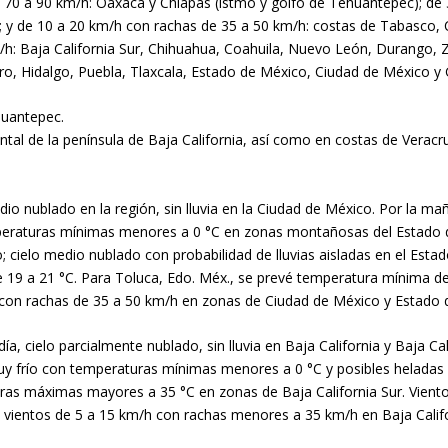
 70 a 90 km/h: Oaxaca y Chiapas (istmo y golfo de Tehuantepec); de
z; y de 10 a 20 km/h con rachas de 35 a 50 km/h: costas de Tabasco
h: Baja California Sur, Chihuahua, Coahuila, Nuevo León, Durango, Z
ro, Hidalgo, Puebla, Tlaxcala, Estado de México, Ciudad de México y 
huantepec.
dental de la península de Baja California, así como en costas de Vera
edio nublado en la región, sin lluvia en la Ciudad de México. Por la m
mperaturas mínimas menores a 0 °C en zonas montañosas del Estado 
o; cielo medio nublado con probabilidad de lluvias aisladas en el Est
 19 a 21 °C. Para Toluca, Edo. Méx., se prevé temperatura mínima de
 con rachas de 35 a 50 km/h en zonas de Ciudad de México y Estado 
 día, cielo parcialmente nublado, sin lluvia en Baja California y Baja C
muy frío con temperaturas mínimas menores a 0 °C y posibles heladas e
uras máximas mayores a 35 °C en zonas de Baja California Sur. Vient
y vientos de 5 a 15 km/h con rachas menores a 35 km/h en Baja Califor