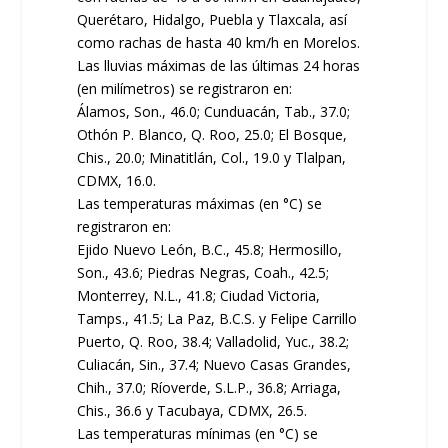
Querétaro, Hidalgo, Puebla y Tlaxcala, así
como rachas de hasta 40 km/h en Morelos.
Las lluvias máximas de las últimas 24 horas
(en milímetros) se registraron en:
Álamos, Son., 46.0; Cunduacán, Tab., 37.0;
Othón P. Blanco, Q. Roo, 25.0; El Bosque,
Chis., 20.0; Minatitlán, Col., 19.0 y Tlalpan,
CDMX, 16.0.
Las temperaturas máximas (en °C) se
registraron en:
Ejido Nuevo León, B.C., 45.8; Hermosillo,
Son., 43.6; Piedras Negras, Coah., 42.5;
Monterrey, N.L., 41.8; Ciudad Victoria,
Tamps., 41.5; La Paz, B.C.S. y Felipe Carrillo
Puerto, Q. Roo, 38.4; Valladolid, Yuc., 38.2;
Culiacán, Sin., 37.4; Nuevo Casas Grandes,
Chih., 37.0; Ríoverde, S.L.P., 36.8; Arriaga,
Chis., 36.6 y Tacubaya, CDMX, 26.5.
Las temperaturas mínimas (en °C) se