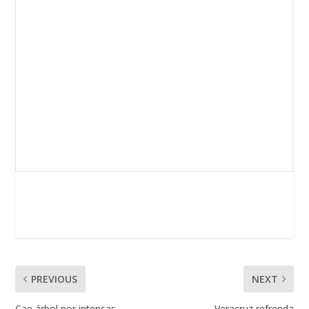
PREVIOUS
NEXT
Cae árbol por intensas
Veracruz refrenda