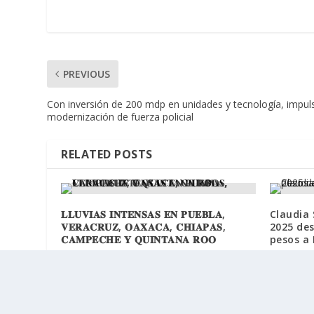
PREVIOUS
Con inversión de 200 mdp en unidades y tecnología, impu
modernización de fuerza policial
RELATED POSTS
𝐋𝐋𝐔𝐕𝐈𝐀𝐒 𝐈𝐍𝐓𝐄𝐍𝐒𝐀𝐒 𝐄𝐍 𝐏𝐔𝐄𝐁𝐋𝐀,
Claudia
𝐕𝐄𝐑𝐀𝐂𝐑𝐔𝐙, 𝐎𝐀𝐗𝐀𝐂𝐀, 𝐂𝐇𝐈𝐀𝐏𝐀𝐒,
2025 des
𝐂𝐀𝐌𝐏𝐄𝐂𝐇𝐄 𝐘 𝐐𝐔𝐈𝐍𝐓𝐀𝐍𝐀 𝐑𝐎𝐎
pesos a
10 junio, 2026
9 diciembr