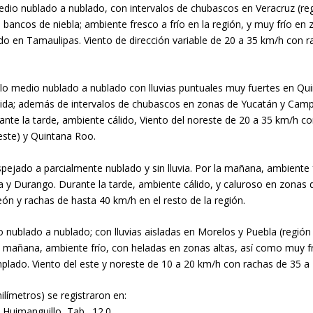
 medio nublado a nublado, con intervalos de chubascos en Veracruz (r
 bancos de niebla; ambiente fresco a frío en la región, y muy frío en 
do en Tamaulipas. Viento de dirección variable de 20 a 35 km/h con 
cielo medio nublado a nublado con lluvias puntuales muy fuertes en Q
ucida; además de intervalos de chubascos en zonas de Yucatán y Cam
ante la tarde, ambiente cálido, Viento del noreste de 20 a 35 km/h co
este) y Quintana Roo.
espejado a parcialmente nublado y sin lluvia. Por la mañana, ambiente
a y Durango. Durante la tarde, ambiente cálido, y caluroso en zonas d
n y rachas de hasta 40 km/h en el resto de la región.
io nublado a nublado; con lluvias aisladas en Morelos y Puebla (región
a mañana, ambiente frío, con heladas en zonas altas, así como muy f
mplado. Viento del este y noreste de 10 a 20 km/h con rachas de 35 a 
ilímetros) se registraron en:
 Huimanguillo, Tab., 12.0.