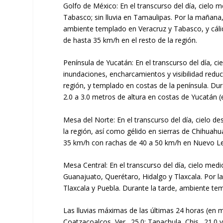
Golfo de México: En el transcurso del día, cielo
Tabasco; sin lluvia en Tamaulipas. Por la mañana,
ambiente templado en Veracruz y Tabasco, y cáli
de hasta 35 km/h en el resto de la región.
Península de Yucatán: En el transcurso del día, 
inundaciones, encharcamientos y visibilidad red
región, y templado en costas de la península. Dur
2.0 a 3.0 metros de altura en costas de Yucatán (
Mesa del Norte: En el transcurso del día, cielo d
la región, así como gélido en sierras de Chihuahu
35 km/h con rachas de 40 a 50 km/h en Nuevo Leó
Mesa Central: En el transcurso del día, cielo med
Guanajuato, Querétaro, Hidalgo y Tlaxcala. Por l
Tlaxcala y Puebla. Durante la tarde, ambiente te
Las lluvias máximas de las últimas 24 horas (en m
Coatzacoalcos, Ver., 25.0; Tapachula, Chis., 21.0 y