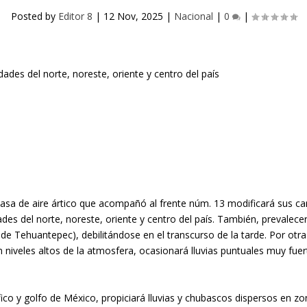
Posted by
Editor 8
|
12 Nov, 2025
|
Nacional
|
0
|
asa de aire ártico que acompañó al frente núm. 13 modificará sus car
des del norte, noreste, oriente y centro del país. También, prevalec
e Tehuantepec), debilitándose en el transcurso de la tarde. Por otra 
 en niveles altos de la atmosfera, ocasionará lluvias puntuales muy f
ico y golfo de México, propiciará lluvias y chubascos dispersos en 