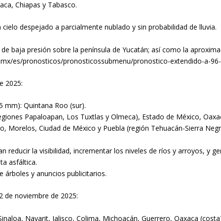
aca, Chiapas y Tabasco.
cielo despejado a parcialmente nublado y sin probabilidad de lluvia.
l de baja presión sobre la península de Yucatán; así como la aproximac
b.mx/es/pronosticos/pronosticossubmenu/pronostico-extendido-a-96
e 2025:
75 mm): Quintana Roo (sur).
(regiones Papaloapan, Los Tuxtlas y Olmeca), Estado de México, Oax
ro, Morelos, Ciudad de México y Puebla (región Tehuacán-Sierra Negr
an reducir la visibilidad, incrementar los niveles de ríos y arroyos, y
a asfáltica.
 árboles y anuncios publicitarios.
2 de noviembre de 2025:
naloa, Nayarit, Jalisco, Colima, Michoacán, Guerrero, Oaxaca (costa)