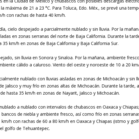
as en la Ciudad de México y chubascos con posibles descargas eléctr
y la máxima de 21 a 23 °C. Para Toluca, Edo. Méx., se prevé una tem
m/h con rachas de hasta 40 km/h.
 día, cielo despejado a parcialmente nublado y sin lluvia. Por la mañan
ladas en zonas serranas del norte de Baja California. Durante la tarde
 35 km/h en zonas de Baja California y Baja California Sur.
espejado, sin lluvia en Sonora y Sinaloa. Por la mañana, ambiente fre
mbiente cálido a caluroso. Viento del oeste y noroeste de 10 a 20 km
arcialmente nublado con lluvias aisladas en zonas de Michoacán y sin ll
 de Jalisco y muy frío en zonas altas de Michoacán. Durante la tarde, 
 de hasta 35 km/h en zonas de Nayarit, Jalisco y Michoacán.
io nublado a nublado con intervalos de chubascos en Oaxaca y Chiapas
, bancos de niebla y ambiente fresco, así como frío en zonas serrana
 km/h con rachas de 60 a 80 km/h en Oaxaca y Chiapas (istmo y gol
 el golfo de Tehuantepec.