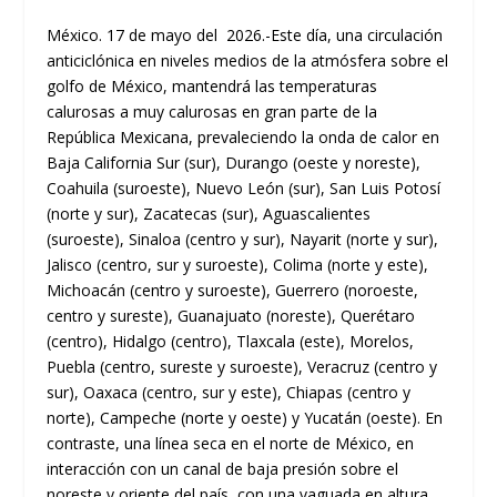
México. 17 de mayo del 2026.-Este día, una circulación
anticiclónica en niveles medios de la atmósfera sobre el
golfo de México, mantendrá las temperaturas
calurosas a muy calurosas en gran parte de la
República Mexicana, prevaleciendo la onda de calor en
Baja California Sur (sur), Durango (oeste y noreste),
Coahuila (suroeste), Nuevo León (sur), San Luis Potosí
(norte y sur), Zacatecas (sur), Aguascalientes
(suroeste), Sinaloa (centro y sur), Nayarit (norte y sur),
Jalisco (centro, sur y suroeste), Colima (norte y este),
Michoacán (centro y suroeste), Guerrero (noroeste,
centro y sureste), Guanajuato (noreste), Querétaro
(centro), Hidalgo (centro), Tlaxcala (este), Morelos,
Puebla (centro, sureste y suroeste), Veracruz (centro y
sur), Oaxaca (centro, sur y este), Chiapas (centro y
norte), Campeche (norte y oeste) y Yucatán (oeste). En
contraste, una línea seca en el norte de México, en
interacción con un canal de baja presión sobre el
noreste y oriente del país, con una vaguada en altura,