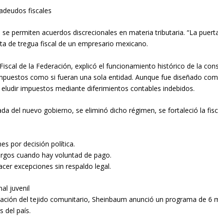
adeudos fiscales
 se permiten acuerdos discrecionales en materia tributaria. “La puert
sta de tregua fiscal de un empresario mexicano.
Fiscal de la Federación, explicó el funcionamiento histórico de la c
mpuestos como si fueran una sola entidad. Aunque fue diseñado como
 eludir impuestos mediante diferimientos contables indebidos.
 del nuevo gobierno, se eliminó dicho régimen, se fortaleció la fiscal
s por decisión política.
argos cuando hay voluntad de pago.
acer excepciones sin respaldo legal.
al juvenil
ación del tejido comunitario, Sheinbaum anunció un programa de 6 mi
 del país.