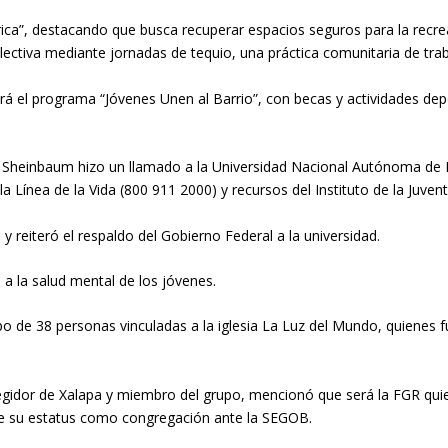
órica”, destacando que busca recuperar espacios seguros para la recrea
ectiva mediante jornadas de tequio, una práctica comunitaria de trab
á el programa “Jóvenes Unen al Barrio”, con becas y actividades depo
r, Sheinbaum hizo un llamado a la Universidad Nacional Autónoma de 
 Línea de la Vida (800 911 2000) y recursos del Instituto de la Juven
 y reiteró el respaldo del Gobierno Federal a la universidad.
 a la salud mental de los jóvenes.
po de 38 personas vinculadas a la iglesia La Luz del Mundo, quienes
regidor de Xalapa y miembro del grupo, mencionó que será la FGR qui
ene su estatus como congregación ante la SEGOB.