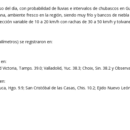
o del día, con probabilidad de lluvias e intervalos de chubascos en G
ana, ambiente fresco en la región, siendo muy frío y bancos de niebl
irección variable de 10 a 20 km/h con rachas de 30 a 50 km/h y tolvan
ilímetros) se registraron en:
 en:
d Victoria, Tamps. 39.0; Valladolid, Yuc. 38.3; Choix, Sin. 38.2 y Obse
en:
huca, Hgo. 9.9; San Cristóbal de las Casas, Chis. 10.2; Ejido Nuevo Le