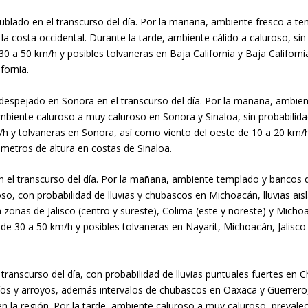
 nublado en el transcurso del día. Por la mañana, ambiente fresco a 
a costa occidental. Durante la tarde, ambiente cálido a caluroso, sin p
0 a 50 km/h y posibles tolvaneras en Baja California y Baja Californi
fornia.
 despejado en Sonora en el transcurso del día. Por la mañana, ambie
mbiente caluroso a muy caluroso en Sonora y Sinaloa, sin probabilidad 
/h y tolvaneras en Sonora, así como viento del oeste de 10 a 20 km/
 metros de altura en costas de Sinaloa.
n el transcurso del día. Por la mañana, ambiente templado y bancos de
, con probabilidad de lluvias y chubascos en Michoacán, lluvias aislada
 zonas de Jalisco (centro y sureste), Colima (este y noreste) y Michoa
de 30 a 50 km/h y posibles tolvaneras en Nayarit, Michoacán, Jalisco
 transcurso del día, con probabilidad de lluvias puntuales fuertes en 
íos y arroyos, además intervalos de chubascos en Oaxaca y Guerrero, 
la región. Por la tarde, ambiente caluroso a muy caluroso, prevalec