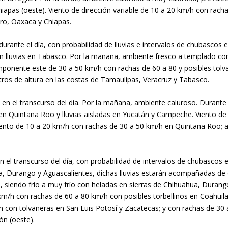
Chiapas (oeste). Viento de dirección variable de 10 a 20 km/h con rach
ero, Oaxaca y Chiapas.
urante el día, con probabilidad de lluvias e intervalos de chubasco
sin lluvias en Tabasco. Por la mañana, ambiente fresco a templado con 
ponente este de 30 a 50 km/h con rachas de 60 a 80 y posibles tolv
ros de altura en las costas de Tamaulipas, Veracruz y Tabasco.
 en el transcurso del día. Por la mañana, ambiente caluroso. Durante
s en Quintana Roo y lluvias aisladas en Yucatán y Campeche. Viento 
to de 10 a 20 km/h con rachas de 30 a 50 km/h en Quintana Roo; as
 el transcurso del día, con probabilidad de intervalos de chubascos 
a, Durango y Aguascalientes, dichas lluvias estarán acompañadas de d
, siendo frío a muy frío con heladas en sierras de Chihuahua, Durango
0 km/h con rachas de 60 a 80 km/h con posibles torbellinos en Coahui
 con tolvaneras en San Luis Potosí y Zacatecas; y con rachas de 30
n (oeste).