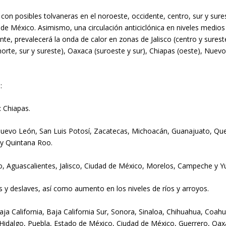
o con posibles tolvaneras en el noroeste, occidente, centro, sur y su
o de México. Asimismo, una circulación anticiclónica en niveles medi
nte, prevalecerá la onda de calor en zonas de Jalisco (centro y sures
norte, sur y sureste), Oaxaca (suroeste y sur), Chiapas (oeste), Nuev
:
: Chiapas.
Nuevo León, San Luis Potosí, Zacatecas, Michoacán, Guanajuato, Quer
 y Quintana Roo.
o, Aguascalientes, Jalisco, Ciudad de México, Morelos, Campeche y Y
s y deslaves, así como aumento en los niveles de ríos y arroyos.
Baja California, Baja California Sur, Sonora, Sinaloa, Chihuahua, Coa
 Hidalgo, Puebla, Estado de México, Ciudad de México, Guerrero, Oax