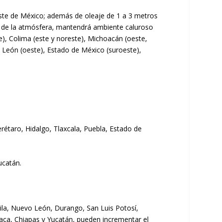
reste de México; además de oleaje de 1 a 3 metros
os de la atmósfera, mantendrá ambiente caluroso
te), Colima (este y noreste), Michoacán (oeste,
o León (oeste), Estado de México (suroeste),
étaro, Hidalgo, Tlaxcala, Puebla, Estado de
ucatán.
huila, Nuevo León, Durango, San Luis Potosí,
aca, Chiapas y Yucatán, pueden incrementar el