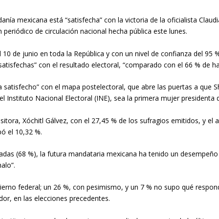
danía mexicana está “satisfecha” con la victoria de la oficialista Clau
 periódico de circulación nacional hecha pública este lunes.
el 10 de junio en toda la República y con un nivel de confianza del 95
atisfechas” con el resultado electoral, “comparado con el 66 % de ha
 satisfecho” con el mapa postelectoral, que abre las puertas a que 
l Instituto Nacional Electoral (INE), sea la primera mujer presidenta
ositora, Xóchitl Gálvez, con el 27,45 % de los sufragios emitidos, y 
ó el 10,32 %.
adas (68 %), la futura mandataria mexicana ha tenido un desempeño 
alo”.
ierno federal; un 26 %, con pesimismo, y un 7 % no supo qué responder
or, en las elecciones precedentes.