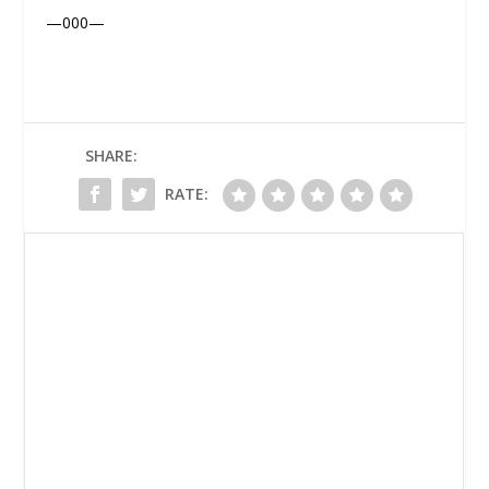
—000—
SHARE:
RATE: