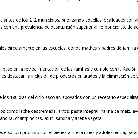
udiantes de los 212 municipios, priorizando aquellas localidades con 
as con una prevalencia de desnutrición superior al 15 por ciento, de
pales directamente en las escuelas, donde madres y padres de famili
ase en la retroalimentación de las familias y cumple con la Ración A
ones destacan la inclusión de productos enlatados y la eliminación de
 los 180 días del ciclo escolar, apoyados con un recetario especializ
s como leche descremada, arroz, pasta integral, harina de maíz, avena
ahoria, champiñones, atún, sardina y aceite vegetal.
talece su compromiso con el bienestar de la niñez y adolescencia, ga