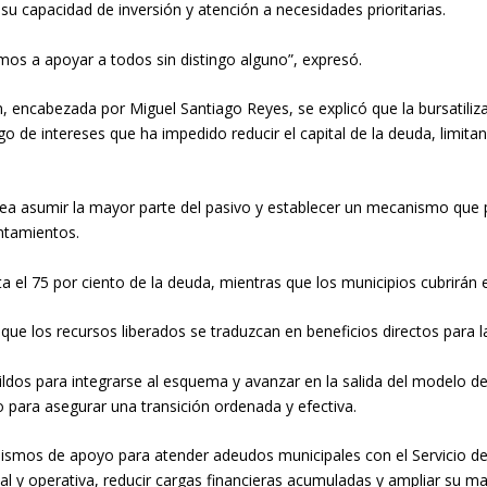
r su capacidad de inversión y atención a necesidades prioritarias.
os a apoyar a todos sin distingo alguno”, expresó.
ón, encabezada por Miguel Santiago Reyes, se explicó que la bursatil
de intereses que ha impedido reducir el capital de la deuda, limita
tea asumir la mayor parte del pasivo y establecer un mecanismo que p
untamientos.
el 75 por ciento de la deuda, mientras que los municipios cubrirán e
 que los recursos liberados se traduzcan en beneficios directos para l
ldos para integrarse al esquema y avanzar en la salida del modelo de 
para asegurar una transición ordenada y efectiva.
mos de apoyo para atender adeudos municipales con el Servicio de A
scal y operativa, reducir cargas financieras acumuladas y ampliar su m