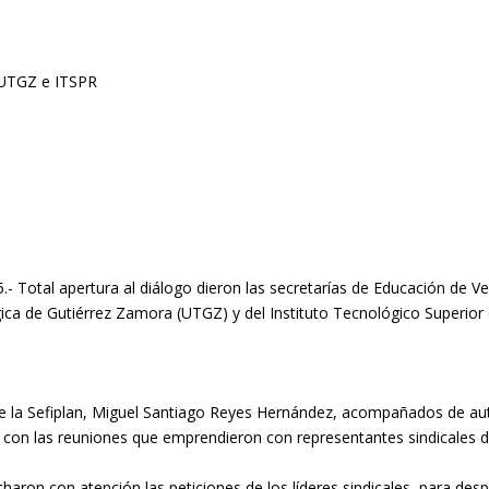
- Total apertura al diálogo dieron las secretarías de Educación de Ve
ógica de Gutiérrez Zamora (UTGZ) y del Instituto Tecnológico Superior
y de la Sefiplan, Miguel Santiago Reyes Hernández, acompañados de au
 con las reuniones que emprendieron con representantes sindicales del
haron con atención las peticiones de los líderes sindicales, para des