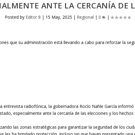
IALMENTE ANTE LA CERCANÍA DE 
Posted by
Editor 8
|
15 May, 2025
|
Regional
|
0
|
a entrevista radiofónica, la gobernadora Rocío Nahle García informó 
estado, especialmente ante la cercanía de las elecciones y los hechos
zando las zonas estratégicas para garantizar la seguridad de los ci
 se les ha brindado protección, incluso sin que hayan presentado una