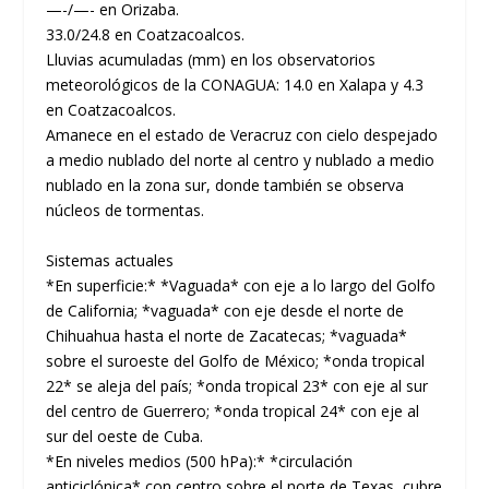
—-/—- en Orizaba.
33.0/24.8 en Coatzacoalcos.
Lluvias acumuladas (mm) en los observatorios
meteorológicos de la CONAGUA: 14.0 en Xalapa y 4.3
en Coatzacoalcos.
Amanece en el estado de Veracruz con cielo despejado
a medio nublado del norte al centro y nublado a medio
nublado en la zona sur, donde también se observa
núcleos de tormentas.
Sistemas actuales
*En superficie:* *Vaguada* con eje a lo largo del Golfo
de California; *vaguada* con eje desde el norte de
Chihuahua hasta el norte de Zacatecas; *vaguada*
sobre el suroeste del Golfo de México; *onda tropical
22* se aleja del país; *onda tropical 23* con eje al sur
del centro de Guerrero; *onda tropical 24* con eje al
sur del oeste de Cuba.
*En niveles medios (500 hPa):* *circulación
anticiclónica* con centro sobre el norte de Texas, cubre