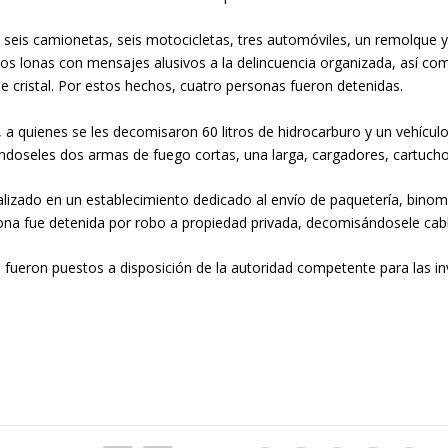
 seis camionetas, seis motocicletas, tres automóviles, un remolque y 
os lonas con mensajes alusivos a la delincuencia organizada, así co
de cristal. Por estos hechos, cuatro personas fueron detenidas.
 quienes se les decomisaron 60 litros de hidrocarburo y un vehículo 
doseles dos armas de fuego cortas, una larga, cargadores, cartuchos
ealizado en un establecimiento dedicado al envío de paquetería, bin
ona fue detenida por robo a propiedad privada, decomisándosele cable
fueron puestos a disposición de la autoridad competente para las in