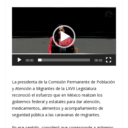
Reproductor
de
vídeo
00:00
00:42
La presidenta de la Comisión Permanente de Población
y Atención a Migrantes de la LXVII Legislatura
reconoció el esfuerzo que en México realizan los
gobiernos federal y estatales para dar atención,
medicamentos, alimentos y acompañamiento de
seguridad pública a las caravanas de migrantes.
En ese sentido, consideró que corresponde a gobierno