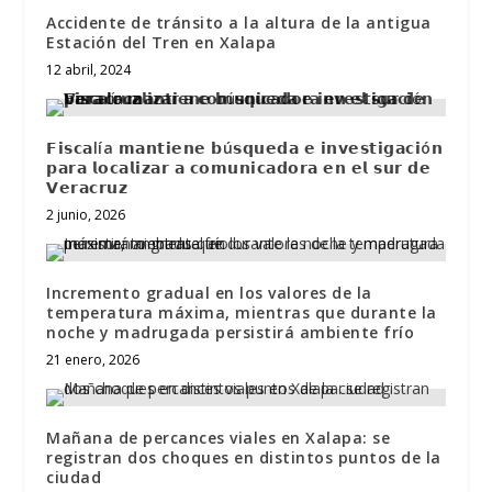
Accidente de tránsito a la altura de la antigua
Estación del Tren en Xalapa
12 abril, 2024
𝗙𝗶𝘀𝗰𝗮lía 𝗺𝗮𝗻𝘁𝗶𝗲𝗻𝗲 𝗯ú𝘀𝗾𝘂𝗲𝗱𝗮 𝗲 𝗶𝗻𝘃𝗲𝘀𝘁𝗶𝗴𝗮𝗰𝗶ó𝗻
𝗽𝗮𝗿𝗮 𝗹𝗼𝗰𝗮𝗹𝗶𝘇𝗮𝗿 𝗮 𝗰𝗼𝗺𝘂𝗻𝗶𝗰𝗮𝗱𝗼𝗿𝗮 𝗲𝗻 𝗲𝗹 𝘀𝘂𝗿 𝗱𝗲
𝗩𝗲𝗿𝗮𝗰𝗿𝘂𝘇
2 junio, 2026
Incremento gradual en los valores de la
temperatura máxima, mientras que durante la
noche y madrugada persistirá ambiente frío
21 enero, 2026
Mañana de percances viales en Xalapa: se
registran dos choques en distintos puntos de la
ciudad