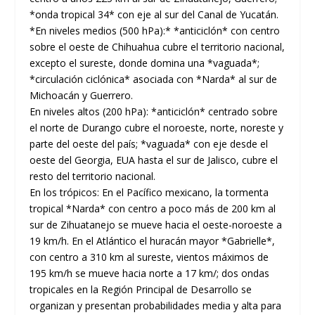
*onda tropical 34* con eje al sur del Canal de Yucatán.
*En niveles medios (500 hPa):* *anticiclón* con centro
sobre el oeste de Chihuahua cubre el territorio nacional,
excepto el sureste, donde domina una *vaguada*;
*circulación ciclónica* asociada con *Narda* al sur de
Michoacán y Guerrero.
En niveles altos (200 hPa): *anticiclón* centrado sobre
el norte de Durango cubre el noroeste, norte, noreste y
parte del oeste del país; *vaguada* con eje desde el
oeste del Georgia, EUA hasta el sur de Jalisco, cubre el
resto del territorio nacional.
En los trópicos: En el Pacífico mexicano, la tormenta
tropical *Narda* con centro a poco más de 200 km al
sur de Zihuatanejo se mueve hacia el oeste-noroeste a
19 km/h. En el Atlántico el huracán mayor *Gabrielle*,
con centro a 310 km al sureste, vientos máximos de
195 km/h se mueve hacia norte a 17 km/; dos ondas
tropicales en la Región Principal de Desarrollo se
organizan y presentan probabilidades media y alta para