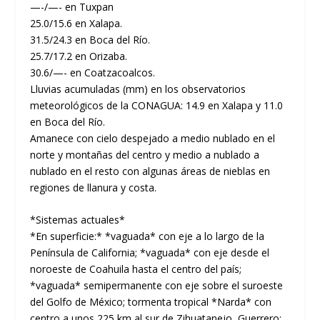
—-/—- en Tuxpan
25.0/15.6 en Xalapa.
31.5/24.3 en Boca del Río.
25.7/17.2 en Orizaba.
30.6/—- en Coatzacoalcos.
Lluvias acumuladas (mm) en los observatorios
meteorológicos de la CONAGUA: 14.9 en Xalapa y 11.0
en Boca del Río.
Amanece con cielo despejado a medio nublado en el
norte y montañas del centro y medio a nublado a
nublado en el resto con algunas áreas de nieblas en
regiones de llanura y costa.
*Sistemas actuales*
*En superficie:* *vaguada* con eje a lo largo de la
Península de California; *vaguada* con eje desde el
noroeste de Coahuila hasta el centro del país;
*vaguada* semipermanente con eje sobre el suroeste
del Golfo de México; tormenta tropical *Narda* con
centro a unos 225 km al sur de Zihuatanejo, Guerrero;