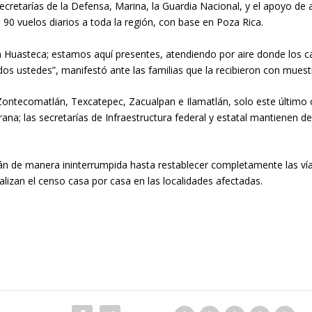
ecretarías de la Defensa, Marina, la Guardia Nacional, y el apoyo de a
90 vuelos diarios a toda la región, con base en Poza Rica.
 Huasteca; estamos aquí presentes, atendiendo por aire donde los ca
todos ustedes”, manifestó ante las familias que la recibieron con mues
ntecomatlán, Texcatepec, Zacualpan e Ilamatlán, solo este último co
ana; las secretarías de Infraestructura federal y estatal mantienen 
án de manera ininterrumpida hasta restablecer completamente las vía
alizan el censo casa por casa en las localidades afectadas.