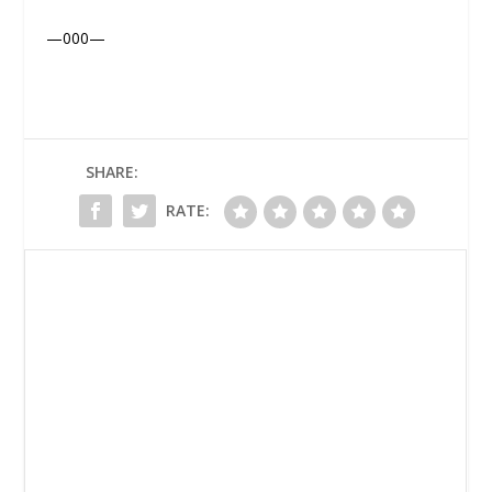
—000—
SHARE:
RATE: