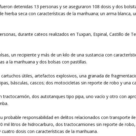
 fueron detenidas 13 personas y se aseguraron 108 dosis y dos bolsita
s de hierba seca con características de la marihuana; un arma blanca, 
ersonas, durante cateos realizados en Tuxpan, Espinal, Castillo de T
lsas, un recipiente y más de un kilo de una sustancia con característi
cas a la marihuana y dos bolsas con pastillas.
cartuchos útiles, artefactos explosivos, una granada de fragmentaci
pas, básculas, cascos; dos motocicletas sin reporte de robo y una c
tractocamión, dos autotanques tipo pipa, uno vacío y otro con apro
omba.
su probable responsabilidad en delitos relacionados con transporte i
80 mil litros de hidrocarburo, dos tractocamiones sin reporte de rob
 y cuatro dosis con características de la marihuana.